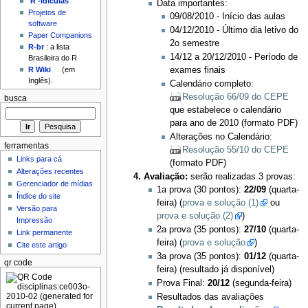
'R'-idículas
Data importantes:
Projetos de
09/08/2010 - Início das aulas
software
04/12/2010 - Último dia letivo do
Paper Companions
2o semestre
R-br
: a lista
14/12 a 20/12/2010 - Período de
Brasileira do R
R Wiki
(em
exames finais
Inglês).
Calendário completo:
Resolução 66/09 do CEPE
busca
que estabelece o calendário
para ano de 2010 (formato PDF)
Alterações no Calendário:
ferramentas
Resolução 55/10 do CEPE
Links para cá
(formato PDF)
Alterações recentes
Avaliação:
serão realizadas 3 provas:
Gerenciador de mídias
1a prova (30 pontos):
22/09
(quarta-
Índice do site
feira) (
prova e solução (1)
ou
Versão para
prova e solução (2)
)
Impressão
2a prova (35 pontos):
27/10
(quarta-
Link permanente
feira) (
prova e solução
)
Cite este artigo
3a prova (35 pontos):
01/12
(quarta-
qr code
feira) (resultado já disponível)
Prova Final:
20/12
(segunda-feira)
Resultados das avaliações