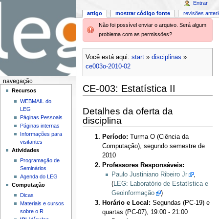
Entrar
artigo
mostrar código fonte
revisões anter
Não foi possível enviar o arquivo. Será algum
problema com as permissões?
Você está aqui:
start
»
disciplinas
»
ce003o-2010-02
navegação
CE-003: Estatística II
Recursos
WEBMAIL do
Detalhes da oferta da
LEG
Páginas Pessoais
disciplina
Páginas internas
Informações para
Período:
Turma O (Ciência da
visitantes
Computação), segundo semestre de
Atividades
2010
Programação de
Professores Responsáveis:
Seminários
Paulo Justiniano Ribeiro Jr
,
Agenda do LEG
(
LEG: Laboratório de Estatística e
Computação
Geoinformação
)
Dicas
Horário e Local:
Segundas (PC-19) e
Materiais e cursos
sobre o R
quartas (PC-07), 19:00 - 21:00