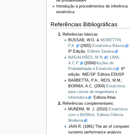
de probabilidades
Introdução à procedimentos de inferência
estatística
Referências Bibliográficas
Referências básicas
BUSSAB, W.O. &
MORETTIN,
P.A.
(2002)
Estatística Básica
.
5ª Edição,
Editora Saraiva
MAGALHÃES, M.N.
;
LIMA,
A.C.P.
(2004)
Noções de
Probabilidade e Estatística
. 6ª
edição. IME/SP. Editora EDUSP.
BARBETTA, P.A.; REIS, M.M.;
BORNIA, A.C. (2004)
Estatística
para cursos de engenharia e
informática
. Editora Atlas.
Referências complementares:
MUNDIM, M. J. (2010)
Estatística
com o BrOffice. Editora Ciência
Moderna
.
JAIN R. (1991) The art of computer
systems performance analysis