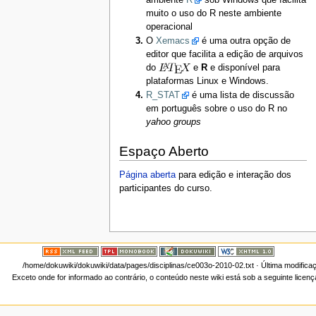
muito o uso do R neste ambiente
operacional
O
Xemacs
é uma outra opção de
editor que facilita a edição de arquivos
do
e
R
e disponível para
plataformas Linux e Windows.
R_STAT
é uma lista de discussão
em português sobre o uso do R no
yahoo groups
Espaço Aberto
Página aberta
para edição e interação dos
participantes do curso.
/home/dokuwiki/dokuwiki/data/pages/disciplinas/ce003o-2010-02.txt
· Última modifica
Exceto onde for informado ao contrário, o conteúdo neste wiki está sob a seguinte licen