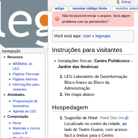
Entrar
artigo
mostrar código fonte
revisões anter
Não foi possível enviar o arquivo. Será algum
problema com as permissões?
Você está aqui:
start
»
legmaps
Instruções para visitantes
navegação
Recursos
Instalações físicas:
Centro Politécnico -
WEBMAIL do
Jardim das Américas
LEG
Páginas Pessoais
LEG
Laboratório de Geoinformação
Páginas internas
Bloco Anexo ao Bloco da
Informações para
Administração
visitantes
Ver mapa abaixo
Atividades
Programação de
Seminários
Hospedagem
Agenda do LEG
Computação
Sugestão de Hotel:
Hotel Dan Inn
:
Dicas
Localizado no contro da cidade, ao
Materiais e cursos
lado do Teatro Guaíra, com acesso
sobre o R
fácil a ônibus para o Centro