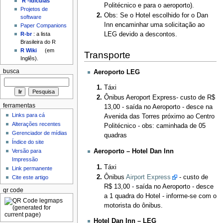
'R'-idículas
Politécnico e para o aeroporto).
Projetos de
Obs: Se o Hotel escolhido for o Dan
software
Inn encaminhar uma solicitação ao
Paper Companions
LEG devido a descontos.
R-br
: a lista
Brasileira do R
R Wiki
(em
Transporte
Inglês).
busca
Aeroporto
LEG
Táxi
Ônibus Aeroport Express- custo de R$
ferramentas
13,00 - saída no Aeroporto - desce na
Links para cá
Avenida das Torres próximo ao Centro
Alterações recentes
Politécnico - obs: caminhada de 05
Gerenciador de mídias
quadras
Índice do site
Aeroporto – Hotel Dan Inn
Versão para
Impressão
Táxi
Link permanente
Ônibus
Airport Express
- custo de
Cite este artigo
R$ 13,00 - saída no Aeroporto - desce
qr code
a 1 quadra do Hotel - informe-se com o
motorista do ônibus.
Hotel Dan Inn – LEG