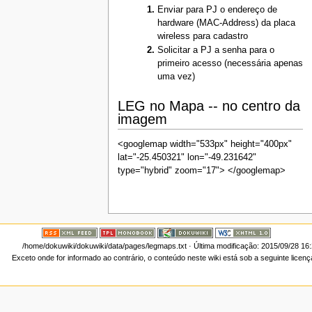
Enviar para PJ o endereço de
hardware (MAC-Address) da placa
wireless para cadastro
Solicitar a PJ a senha para o
primeiro acesso (necessária apenas
uma vez)
LEG no Mapa -- no centro da
imagem
<googlemap width="533px" height="400px"
lat="-25.450321" lon="-49.231642"
type="hybrid" zoom="17"> </googlemap>
/home/dokuwiki/dokuwiki/data/pages/legmaps.txt
· Última modificação: 2015/09/28 16
Exceto onde for informado ao contrário, o conteúdo neste wiki está sob a seguinte licen