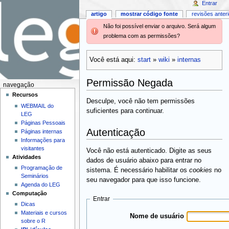
Entrar
artigo
mostrar código fonte
revisões anter
Não foi possível enviar o arquivo. Será algum
problema com as permissões?
Você está aqui:
start
»
wiki
»
internas
Permissão Negada
navegação
Recursos
Desculpe, você não tem permissões
WEBMAIL do
suficientes para continuar.
LEG
Páginas Pessoais
Autenticação
Páginas internas
Informações para
visitantes
Você não está autenticado. Digite as seus
Atividades
dados de usuário abaixo para entrar no
Programação de
sistema. É necessário habilitar os
cookies
no
Seminários
seu navegador para que isso funcione.
Agenda do LEG
Computação
Entrar
Dicas
Materiais e cursos
Nome de usuário
sobre o R