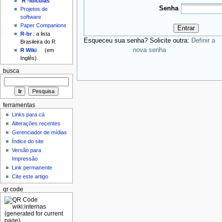
'R'-idículas
Senha
Projetos de
software
Paper Companions
Entrar
R-br
: a lista
Esqueceu sua senha? Solicite outra:
Definir a
Brasileira do R
nova senha
R Wiki
(em
Inglês).
busca
ferramentas
Links para cá
Alterações recentes
Gerenciador de mídias
Índice do site
Versão para
Impressão
Link permanente
Cite este artigo
qr code