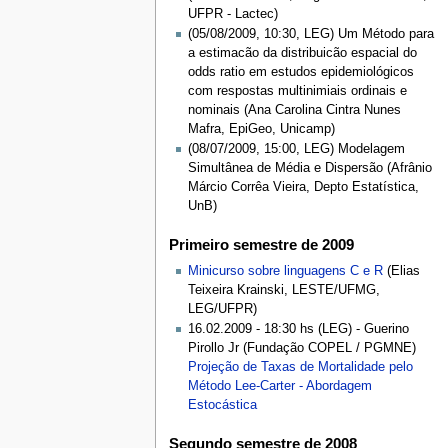
UFPR - Lactec)
(05/08/2009, 10:30, LEG) Um Método para
a estimacão da distribuicão espacial do
odds ratio em estudos epidemiológicos
com respostas multinimiais ordinais e
nominais (Ana Carolina Cintra Nunes
Mafra, EpiGeo, Unicamp)
(08/07/2009, 15:00, LEG) Modelagem
Simultânea de Média e Dispersão (Afrânio
Márcio Corrêa Vieira, Depto Estatística,
UnB)
Primeiro semestre de 2009
Minicurso sobre linguagens C e R
(Elias
Teixeira Krainski, LESTE/UFMG,
LEG/UFPR)
16.02.2009 - 18:30 hs (LEG) - Guerino
Pirollo Jr (Fundação COPEL / PGMNE)
Projeção de Taxas de Mortalidade pelo
Método Lee-Carter - Abordagem
Estocástica
Segundo semestre de 2008