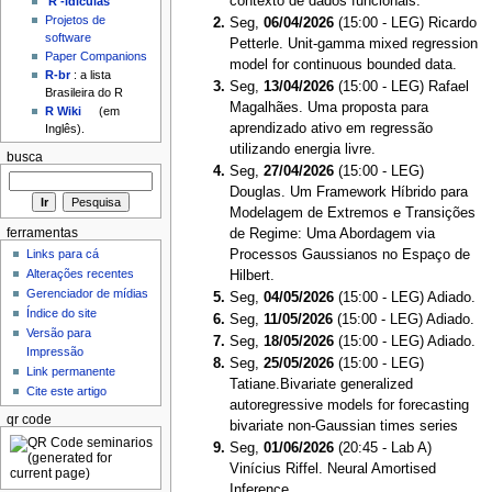
contexto de dados funcionais.
'R'-idículas
Projetos de
Seg,
06/04/2026
(15:00 - LEG) Ricardo
software
Petterle. Unit-gamma mixed regression
Paper Companions
model for continuous bounded data.
R-br
: a lista
Seg,
13/04/2026
(15:00 - LEG) Rafael
Brasileira do R
Magalhães. Uma proposta para
R Wiki
(em
aprendizado ativo em regressão
Inglês).
utilizando energia livre.
busca
Seg,
27/04/2026
(15:00 - LEG)
Douglas. Um Framework Híbrido para
Modelagem de Extremos e Transições
ferramentas
de Regime: Uma Abordagem via
Processos Gaussianos no Espaço de
Links para cá
Alterações recentes
Hilbert.
Gerenciador de mídias
Seg,
04/05/2026
(15:00 - LEG) Adiado.
Índice do site
Seg,
11/05/2026
(15:00 - LEG) Adiado.
Versão para
Seg,
18/05/2026
(15:00 - LEG) Adiado.
Impressão
Seg,
25/05/2026
(15:00 - LEG)
Link permanente
Tatiane.Bivariate generalized
Cite este artigo
autoregressive models for forecasting
qr code
bivariate non-Gaussian times series
Seg,
01/06/2026
(20:45 - Lab A)
Vinícius Riffel. Neural Amortised
Inference.