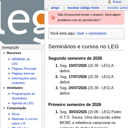
Entrar
artigo
mostrar código fonte
revisões anter
Não foi possível enviar o arquivo. Será algum
problema com as permissões?
Você está aqui:
start
»
seminarios
Seminários e cursos no LEG
navegação
Recursos
Segundo semestre de 2026
WEBMAIL do
LEG
Seg,
10/07/2026
(15:30 - LEG) A
Páginas Pessoais
definir.
Páginas internas
Seg,
17/07/2026
(15:30 - LEG) A
Informações para
definir.
visitantes
Atividades
Seg,
24/07/2026
(15:30 - LEG) A
definir.
Programação de
Seminários
Agenda do LEG
Primeiro semestre de 2026
Computação
Seg,
30/03/2026
(15:00 - LEG) Pedro
Dicas
H.T.O. Sousa. Uma discussão sobre
Materiais e cursos
MCMC e inferência variacional no
sobre o R