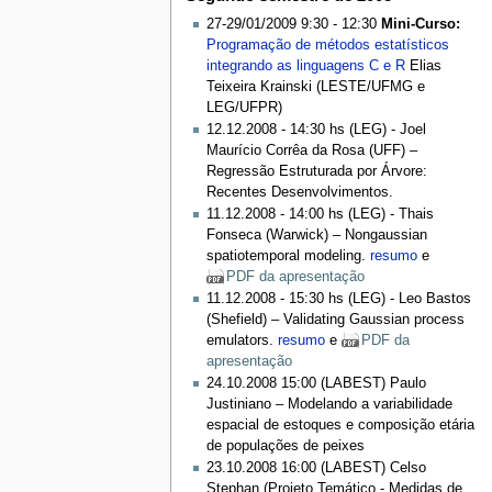
27-29/01/2009 9:30 - 12:30
Mini-Curso:
Programação de métodos estatísticos
integrando as linguagens C e R
Elias
Teixeira Krainski (LESTE/UFMG e
LEG/UFPR)
12.12.2008 - 14:30 hs (LEG) - Joel
Maurício Corrêa da Rosa (UFF) –
Regressão Estruturada por Árvore:
Recentes Desenvolvimentos.
11.12.2008 - 14:00 hs (LEG) - Thais
Fonseca (Warwick) – Nongaussian
spatiotemporal modeling.
resumo
e
PDF da apresentação
11.12.2008 - 15:30 hs (LEG) - Leo Bastos
(Shefield) – Validating Gaussian process
emulators.
resumo
e
PDF da
apresentação
24.10.2008 15:00 (LABEST) Paulo
Justiniano – Modelando a variabilidade
espacial de estoques e composição etária
de populações de peixes
23.10.2008 16:00 (LABEST) Celso
Stephan (Projeto Temático - Medidas de