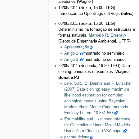
aleatórios (Wagner)
13/08/2011 (Sexta, 15:00, LEG)
Introdução ao OpenBugs e BRugs (Silvia)
05/08/2011 (Sexta, 15:30, LEG)
Determinismo na formação de estruturas e
formas naturais.
Marcelo R. Errera
(Depto de Engenharia Ambiental, UFPR)
Apresentação
Artigo 1
mostrado no seminário
Artigo 2
mostrado no seminário
23/05/2011 (Segunda, 16:30, LEG) Data-
cloning: princípios e exemplos.
Wagner
Bonat e PJ
Lele, S.R., B. Dennis and F. Lutscher
(2007) Data cloning: easy maximum
likelihood estimation for complex
ecological models using Bayesian
Markov chain Monte Carlo methods.
Ecology Letters 10:551-563
Estimability and Likelihood Inference
for Generalized Linear Mixed Models
Using Data Cloning, JASA paper
pacote dclone