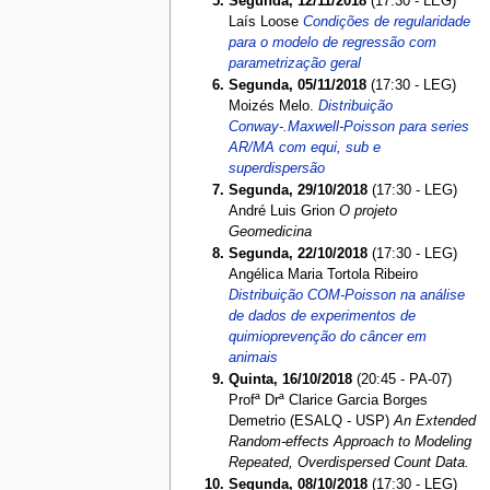
Segunda, 12/11/2018
(17:30 - LEG)
Laís Loose
Condições de regularidade
para o modelo de regressão com
parametrização geral
Segunda, 05/11/2018
(17:30 - LEG)
Moizés Melo.
Distribuição
Conway-.Maxwell-Poisson para series
AR/MA com equi, sub e
superdispersão
Segunda, 29/10/2018
(17:30 - LEG)
André Luis Grion
O projeto
Geomedicina
Segunda, 22/10/2018
(17:30 - LEG)
Angélica Maria Tortola Ribeiro
Distribuição COM-Poisson na análise
de dados de experimentos de
quimioprevenção do câncer em
animais
Quinta, 16/10/2018
(20:45 - PA-07)
Profª Drª Clarice Garcia Borges
Demetrio (ESALQ - USP)
An Extended
Random-effects Approach to Modeling
Repeated, Overdispersed Count Data.
Segunda, 08/10/2018
(17:30 - LEG)