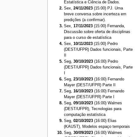
Estatística e Ciência de Dados.
Sex,
24/11/2023
(15:00) PJ. Uma
breve conversa sobre incerteza em
predições (a confirmar).
Sex,
17/11/2023
(15:00) Fernanda,
Discussão sobre oferta de disciplinas
para o curso de estatística
Sex,
10/11/2023
(15:00) Pedro
(DEST/UFPR) Dados funcionais, Parte
II
Seg,
30/10/2023
(16:00) Pedro
(DEST/UFPR) Dados funcionais, Parte
I
Seg,
23/10/2023
(16:00) Fernando
Mayer (DEST/UFPR) Parte II
Seg,
16/10/2023
(16:00) Fernando
Mayer (DEST/UFPR) Parte I
Seg,
09/10/2023
(16:00) Walmes
(DEST/UFPR), Tecnologias para
computação estatística
Seg,
02/10/2023
(16:00) Elias
(KAUST), Modelos espaço temporais
Seg,
30/09/2023
(16:00) Walmes