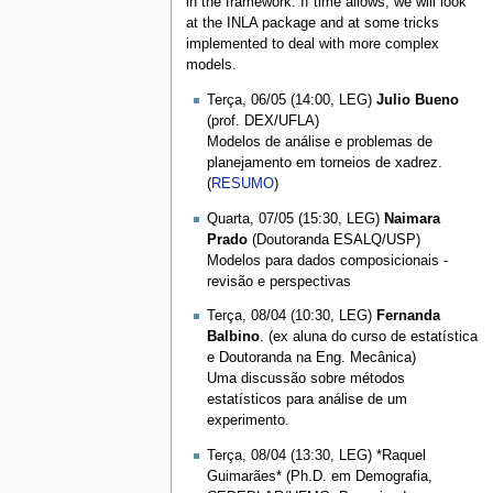
in the framework. If time allows, we will look
at the INLA package and at some tricks
implemented to deal with more complex
models.
Terça, 06/05 (14:00, LEG)
Julio Bueno
(prof. DEX/UFLA)
Modelos de análise e problemas de
planejamento em torneios de xadrez.
(
RESUMO
)
Quarta, 07/05 (15:30, LEG)
Naimara
Prado
(Doutoranda ESALQ/USP)
Modelos para dados composicionais -
revisão e perspectivas
Terça, 08/04 (10:30, LEG)
Fernanda
Balbino
. (ex aluna do curso de estatística
e Doutoranda na Eng. Mecânica)
Uma discussão sobre métodos
estatísticos para análise de um
experimento.
Terça, 08/04 (13:30, LEG) *Raquel
Guimarães* (Ph.D. em Demografia,