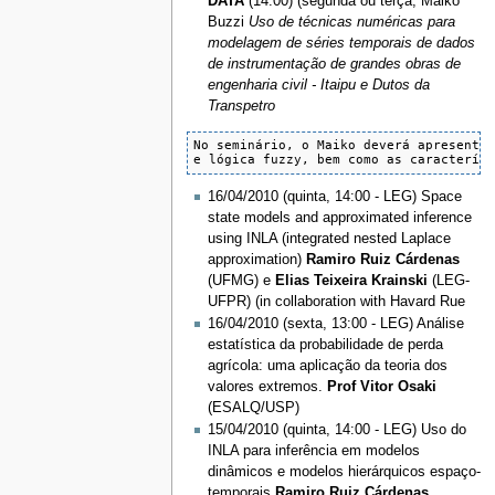
DATA
(14:00) (segunda ou terça, Maiko
Buzzi
Uso de técnicas numéricas para
modelagem de séries temporais de dados
de instrumentação de grandes obras de
engenharia civil - Itaipu e Dutos da
Transpetro
No seminário, o Maiko deverá apresentar
e lógica fuzzy, bem como as caracterís
16/04/2010 (quinta, 14:00 - LEG) Space
state models and approximated inference
using INLA (integrated nested Laplace
approximation)
Ramiro Ruiz Cárdenas
(UFMG) e
Elias Teixeira Krainski
(LEG-
UFPR) (in collaboration with Havard Rue
16/04/2010 (sexta, 13:00 - LEG) Análise
estatística da probabilidade de perda
agrícola: uma aplicação da teoria dos
valores extremos.
Prof Vitor Osaki
(ESALQ/USP)
15/04/2010 (quinta, 14:00 - LEG) Uso do
INLA para inferência em modelos
dinâmicos e modelos hierárquicos espaço-
temporais
Ramiro Ruiz Cárdenas