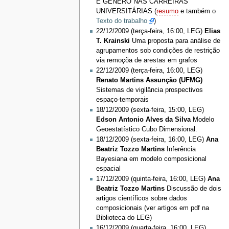
E GÊNERO NAS CARREIRAS
UNIVERSITÁRIAS (
resumo
e também o
Texto do trabalho
)
22/12/2009 (terça-feira, 16:00, LEG)
Elias
T. Krainski
Uma proposta para análise de
agrupamentos sob condições de restrição
via remoçõa de arestas em grafos
22/12/2009 (terça-feira, 16:00, LEG)
Renato Martins Assunção (UFMG)
Sistemas de vigilância prospectivos
espaço-temporais
18/12/2009 (sexta-feira, 15:00, LEG)
Edson Antonio Alves da Silva
Modelo
Geoestatístico Cubo Dimensional.
18/12/2009 (sexta-feira, 16:00, LEG)
Ana
Beatriz Tozzo Martins
Inferência
Bayesiana em modelo composicional
espacial
17/12/2009 (quinta-feira, 16:00, LEG)
Ana
Beatriz Tozzo Martins
Discussão de dois
artigos científicos sobre dados
composicionais (ver artigos em pdf na
Biblioteca do LEG)
16/12/2009 (quarta-feira, 16:00, LEG)