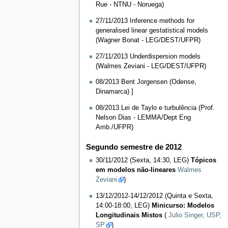
Rue - NTNU - Noruega)
27/11/2013 Inference methods for
generalised linear gestatistical models
(Wagner Bonat - LEG/DEST/UFPR)
27/11/2013 Underdispersion models
(Walmes Zeviani - LEG/DEST/UFPR)
08/2013 Bent Jorgensen (Odense,
Dinamarca) ]
08/2013 Lei de Taylo e turbulência (Prof.
Nelson Dias - LEMMA/Dept Eng
Amb./UFPR)
Segundo semestre de 2012
30/11/2012 (Sexta, 14:30, LEG)
Tópicos
em modelos não-lineares
Walmes
Zeviani
)
13/12/2012-14/12/2012 (Quinta e Sexta,
14:00-18:00, LEG)
Minicurso: Modelos
Longitudinais Mistos
(
Julio Singer, USP,
SP
)