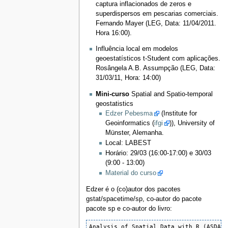
captura inflacionados de zeros e
superdispersos em pescarias comerciais.
Fernando Mayer (LEG, Data: 11/04/2011.
Hora 16:00).
Influência local em modelos
geoestatísticos t-Student com aplicações.
Rosângela A.B. Assumpção (LEG, Data:
31/03/11, Hora: 14:00)
Mini-curso
Spatial and Spatio-temporal
geostatistics
Edzer Pebesma
(Institute for
Geoinformatics (
ifgi
)), University of
Münster, Alemanha.
Local: LABEST
Horário: 29/03 (16:00-17:00) e 30/03
(9:00 - 13:00)
Material do curso
Edzer é o (co)autor dos pacotes
gstat/spacetime/sp, co-autor do pacote
pacote sp e co-autor do livro:
Analysis of Spatial Data with R (ASDAR