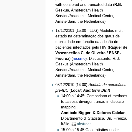
with censored and truncated data (
R.B.
Geskus
, Amsterdam Health
Service/Academic Medical Center,
Amsterdam, the Netherlands)
17/12/2101 (15:00 - LEG) Modelos multi-
estado na determinação dos graus de
cronicidade em função da adesão de
pacientes infectados pelo HIV (
Raquel de
Vasconcellos C. de Oliveira / ENSP-
Fiocruz
) (
resumo
). Discussante: R.B.
Geskus (Amsterdam Health
Service/Academic Medical Center,
Amsterdam, the Netherlands)
03/12/2010 (14:00)
Rodada de seminários
pré-IBC
(
Local: Auditório DInf
)
14:00 a 14:45: Comparison of methods
to assess divergent areas in disease
mapping
Annibale Biggeri & Dolores Catelan
,
Dipartimento di Statistica, Un. Firenza,
Itália.
abstract
15:00 a 15:45 Geostatistics under