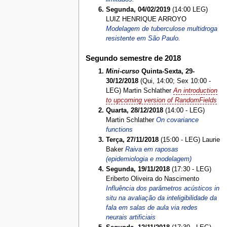
Segunda, 04/02/2019
(14:00 LEG)
LUIZ HENRIQUE ARROYO
Modelagem de tuberculose multidroga
resistente em São Paulo.
Segundo semestre de 2018
Mini-curso
Quinta-Sexta, 29-
30/12/2018
(Qui, 14:00; Sex 10:00 -
LEG) Martin Schlather
An introduction
to upcoming version of RandomFields
Quarta, 28/12/2018
(14:00 - LEG)
Martin Schlather
On covariance
functions
Terça, 27/11/2018
(15:00 - LEG) Laurie
Baker
Raiva em raposas
(epidemiologia e modelagem)
Segunda, 19/11/2018
(17:30 - LEG)
Eriberto Oliveira do Nascimento
Influência dos parâmetros acústicos in
situ na avaliação da inteligibilidade da
fala em salas de aula via redes
neurais artificiais