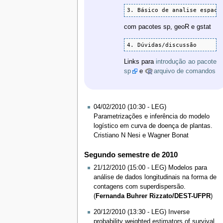
3. Básico de analise espaci
com pacotes sp, geoR e gstat
4. Dúvidas/discussão
Links para
introdução ao pacote
sp
e
arquivo de comandos
04/02/2010 (10:30 - LEG)
Parametrizações e inferência do modelo
logístico em curva de doença de plantas.
Cristiano N Nesi e Wagner Bonat
Segundo semestre de 2010
21/12/2010 (15:00 - LEG) Modelos para
análise de dados longitudinais na forma de
contagens com superdispersão.
(
Fernanda Buhrer Rizzato/DEST-UFPR
)
20/12/2010 (13:30 - LEG) Inverse
probability weighted estimators of survival