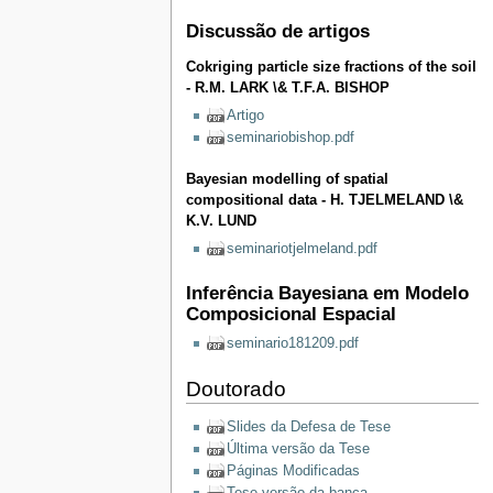
Discussão de artigos
Cokriging particle size fractions of the soil
- R.M. LARK \& T.F.A. BISHOP
Artigo
seminariobishop.pdf
Bayesian modelling of spatial
compositional data - H. TJELMELAND \&
K.V. LUND
seminariotjelmeland.pdf
Inferência Bayesiana em Modelo
Composicional Espacial
seminario181209.pdf
Doutorado
Slides da Defesa de Tese
Última versão da Tese
Páginas Modificadas
Tese-versão da banca