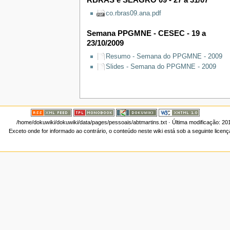
RBRAS e SEAGRO 09 - 27 a 31/07
co.rbras09.ana.pdf
Semana PPGMNE - CESEC - 19 a
23/10/2009
Resumo - Semana do PPGMNE - 2009
Slides - Semana do PPGMNE - 2009
/home/dokuwiki/dokuwiki/data/pages/pessoais/abtmartins.txt
· Última modificação: 20
Exceto onde for informado ao contrário, o conteúdo neste wiki está sob a seguinte licen