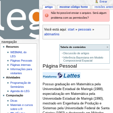
Entrar
artigo
mostrar código fonte
revisões anter
Não foi possível enviar o arquivo. Será algum
problema com as permissões?
Você está aqui:
start
»
pessoais
»
abtmartins
navegação
Recursos
Tabela de conteúdos
−
WEBMAIL do
Discussão de artigos
LEG
Inferência Bayesiana em Modelo
Composicional Espacial
Páginas Pessoais
Página Pessoal
Páginas internas
Informações para
visitantes
Atividades
Programação de
Possuo graduação em Matemática pela
Seminários
Universidade Estadual de Maringá (1988),
Agenda do LEG
especialização em Matemática pela
Computação
Universidade Estadual de Maringá (1990),
Dicas
mestrado em Engenharia de Produção e
Materiais e cursos
Sistemas pela Universidade Federal de Santa
sobre o R