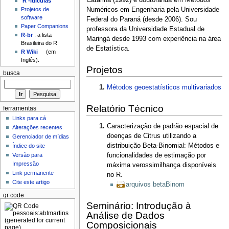
Catarina (1992) e doutoranda em Métodos
'R'-idículas
Numéricos em Engenharia pela Universidade
Projetos de
software
Federal do Paraná (desde 2006). Sou
Paper Companions
professora da Universidade Estadual de
R-br
: a lista
Maringá desde 1993 com experiência na área
Brasileira do R
de Estatística.
R Wiki
(em
Inglês).
Projetos
busca
Métodos geoestatísticos multivariados
Relatório Técnico
ferramentas
Links para cá
Caracterização de padrão espacial de
Alterações recentes
doenças de Citrus utilizando a
Gerenciador de mídias
distribuição Beta-Binomial: Métodos e
Índice do site
funcionalidades de estimação por
Versão para
Impressão
máxima verossimilhança disponíveis
Link permanente
no R.
Cite este artigo
arquivos betaBinom
qr code
Seminário: Introdução à
Análise de Dados
Composicionais