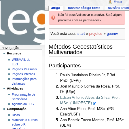
Entrar
artigo
mostrar código fonte
revisões anter
Não foi possível enviar o arquivo. Será algum
problema com as permissões?
Você está aqui:
start
»
projetos
»
geomv
Métodos Geoestatísticos
navegação
Multivariados
Recursos
WEBMAIL do
Participantes
LEG
Páginas Pessoais
Páginas internas
Paulo Justiniano Ribeiro Jr, PRof.
Informações para
PhD. (UFPr)
visitantes
Joel Maurício Corrêa da Rosa, Prof.
Atividades
Dr. (Ufpr)
Programação de
Edson Antonio Alves da Silva, Prof.
Seminários
MSc. (UNIOESTE)
Agenda do LEG
Ana Alice Pilon, Prof. MSc. (PG-
Computação
Esalq/USP)
Dicas
Materiais e cursos
Ana Beatriz Tozzo Martins, Prof. MSc.
sobre o R
(UEM)