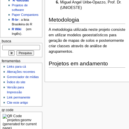
'R'-idículas
Miguel Angel Uribe-Opazzo, Prof. Dr.
Projetos de
(UNIOESTE)
software
Paper Companions
Metodologia
R-br
: a lista
Brasileira do R
R Wiki
(em
A metodologia utilizada neste projeto consiste
Inglês).
em utilizar modelos geoestatísticos para
geração de mapas de solos e posteriormente
busca
criar classes através de análise de
agrupamentos.
ferramentas
Projetos em andamento
Links para cá
Alterações recentes
Gerenciador de mídias
Índice do site
Versão para
Impressão
Link permanente
Cite este artigo
qr code