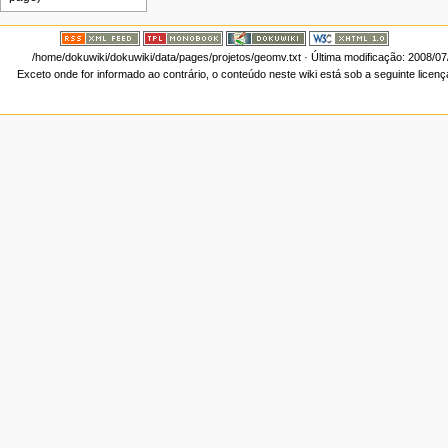
/home/dokuwiki/dokuwiki/data/pages/projetos/geomv.txt
· Última modificação: 2008/0
Exceto onde for informado ao contrário, o conteúdo neste wiki está sob a seguinte licen