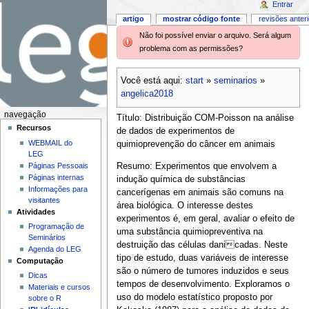
Entrar
artigo
mostrar código fonte
revisões anter
Não foi possível enviar o arquivo. Será algum
problema com as permissões?
Você está aqui:
start
»
seminarios
»
angelica2018
navegação
Título: Distribuição COM-Poisson na análise
Recursos
de dados de experimentos de
WEBMAIL do
quimioprevenção do câncer em animais
LEG
Páginas Pessoais
Resumo: Experimentos que envolvem a
Páginas internas
indução química de substâncias
Informações para
cancerígenas em animais são comuns na
visitantes
área biológica. O interesse destes
Atividades
experimentos é, em geral, avaliar o efeito de
Programação de
uma substância quimiopreventiva na
Seminários
destruição das células danicadas. Neste
Agenda do LEG
tipo de estudo, duas variáveis de interesse
Computação
são o número de tumores induzidos e seus
Dicas
tempos de desenvolvimento. Exploramos o
Materiais e cursos
uso do modelo estatístico proposto por
sobre o R