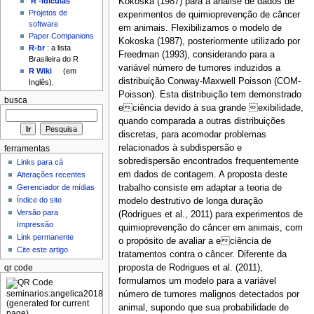
Kokoska (1987) para a análise de dados de
'R'-idículas
Projetos de
experimentos de quimioprevenção de câncer
software
em animais. Flexibilizamos o modelo de
Paper Companions
Kokoska (1987), posteriormente utilizado por
R-br
: a lista
Freedman (1993), considerando para a
Brasileira do R
variável número de tumores induzidos a
R Wiki
(em
distribuição Conway-Maxwell Poisson (COM-
Inglês).
Poisson). Esta distribuição tem demonstrado
busca
eciência devido à sua grande exibilidade,
quando comparada a outras distribuições
discretas, para acomodar problemas
relacionados à subdispersão e
ferramentas
sobredispersão encontrados frequentemente
Links para cá
em dados de contagem. A proposta deste
Alterações recentes
trabalho consiste em adaptar a teoria de
Gerenciador de mídias
Índice do site
modelo destrutivo de longa duração
Versão para
(Rodrigues et al., 2011) para experimentos de
Impressão
quimioprevenção do câncer em animais, com
Link permanente
o propósito de avaliar a eciência de
Cite este artigo
tratamentos contra o câncer. Diferente da
proposta de Rodrigues et al. (2011),
qr code
formulamos um modelo para a variável
número de tumores malignos detectados por
animal, supondo que sua probabilidade de