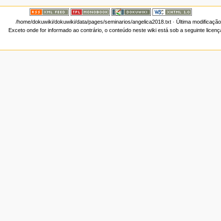
/home/dokuwiki/dokuwiki/data/pages/seminarios/angelica2018.txt
· Última modificação
Exceto onde for informado ao contrário, o conteúdo neste wiki está sob a seguinte licen