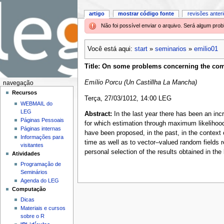
artigo
mostrar código fonte
revisões anter
Não foi possível enviar o arquivo. Será algum pr
Você está aqui:
start
»
seminarios
»
emilio01
Title: On some problems concerning the com
Emílio Porcu (Un Castillha La Mancha)
navegação
Recursos
Terça, 27/03/1012, 14:00 LEG
WEBMAIL do
LEG
Abstract:
In the last year there has been an inc
Páginas Pessoais
for which estimation through maximum likelihoo
Páginas internas
have been proposed, in the past, in the context
Informações para
time as well as to vector–valued random fields r
visitantes
personal selection of the results obtained in the 
Atividades
Programação de
Seminários
Agenda do LEG
Computação
Dicas
Materiais e cursos
sobre o R