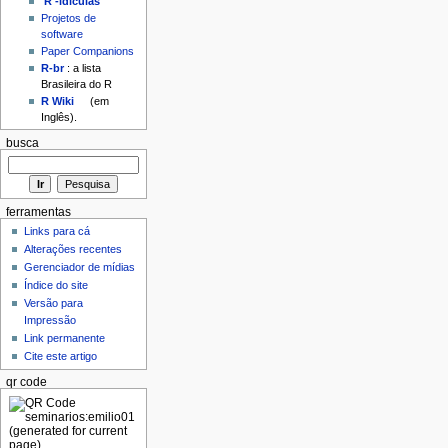
'R'-idículas
Projetos de
software
Paper Companions
R-br
: a lista
Brasileira do R
R Wiki
(em
Inglês).
busca
ferramentas
Links para cá
Alterações recentes
Gerenciador de mídias
Índice do site
Versão para
Impressão
Link permanente
Cite este artigo
qr code