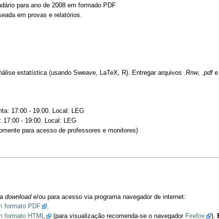
dário para ano de 2008 em formado PDF
seada em provas e relatórios.
análise estatística (usando Sweave, LaTeX, R). Entregar arquivos
.Rnw
,
.pdf
e 
nta: 17:00 - 19:00. Local: LEG
a: 17:00 - 19:00. Local: LEG
omente para acesso de professores e monitores)
ra
download
e/ou para acesso via programa navegador de internet:
em formato PDF
.
em formato HTML
(para visualização recomenda-se o navegador
Firefox
).