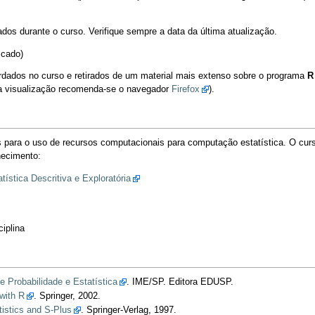
dos durante o curso. Verifique sempre a data da última atualização.
icado)
rdados no curso e retirados de um material mais extenso sobre o programa
R
a visualização recomenda-se o navegador
Firefox
).
os para o uso de recursos computacionais para computação estatística. O curs
hecimento:
tística Descritiva e Exploratória
iplina
 Probabilidade e Estatística
. IME/SP. Editora EDUSP.
 with R
. Springer, 2002.
tistics and S-Plus
. Springer-Verlag, 1997.