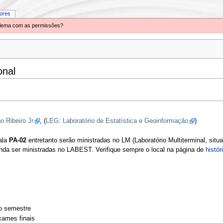
iores
oblema com as permissões?
onal
o Ribeiro Jr
, (
LEG: Laboratório de Estatística e Geoinformação
)
ala
PA-02
entretanto serão ministradas no LM (Laboratório Multiterminal, situ
nda ser ministradas no LABEST. Verifique sempre o local na página de
histór
1o semestre
xames finais