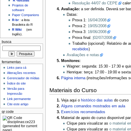
'R'-idículas
Resolução 44/07 do CEPE
calen
Projetos de
Avaliação:
a ser definida. Deverá ser ba
software
Datas:
Paper Companions
R-br
: a lista
Prova 1:
16/04/2008
Brasileira do R
Prova 2:
19/05/2008
R Wiki
(em
Prova 3:
18/06/2008
Inglês).
Prova final:
|02/07/2008
busca
Trabalho (opcional): Relatório de 
recebidos
)
Avaliações e notas
Monitores:
ferramentas
Wagner: segunda: 15:30 - 17:30 e qui
Links para cá
Henrique: terça: 17:00 - 19:00 e sext
Alterações recentes
Página interna
(instruções/informações s
Gerenciador de mídias
Índice do site
Versão para
Materiais do Curso
Impressão
Link permanente
Veja aqui o
histórico das aulas
do curso
Cite este artigo
Alguns comandos mostrados em aula
qr code
Exercícios recomendados
Material de apoio do curso disponível pa
Clique para visualizar as
o material 
Clique para visualizar as
o material 