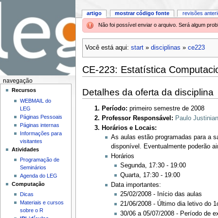
artigo
mostrar código fonte
revisões anter
Não foi possível enviar o arquivo. Será algum pr
Você está aqui:
start
»
disciplinas
»
ce223
CE-223: Estatística Computaci
navegação
Detalhes da oferta da disciplina
Recursos
WEBMAIL do
Período:
primeiro semestre de 2008
LEG
Páginas Pessoais
Professor Responsável:
Paulo Justinian
Páginas internas
Horários e Locais:
Informações para
As aulas estão programadas para a s
visitantes
disponível. Eventualmente poderão ai
Atividades
Horários
Programação de
Segunda, 17:30 - 19:00
Seminários
Quarta, 17:30 - 19:00
Agenda do LEG
Computação
Data importantes:
25/02/2008 - Início das aulas
Dicas
Materiais e cursos
21/06/2008 - Último dia letivo do 
sobre o R
30/06 a 05/07/2008 - Período de e