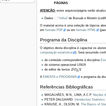
PÁGINAS
ATENÇÃO:
estes arquivos/página serão atualiza
Dados
''milsa''
de Bussab e Moretin (codif
O material acima é uma seleção de tópicos abo
em
formato PDF
ou em
formato HTML
(par
Programa da Disciplina
O objetivo desta disciplina é capacitar os alun
computação estatística
). Será assumido con
do conteúdo correspondente à disciplina
Esta
do sistema operacional LINUX
do editor de textos
A
EMENTA e PROGRAMA
e programa da disc
Referências Bibliográficas
MAGALHÃES, M.N.; LIMA, A.C.P.
Noções de
PETER DALGAARD.
Introductory Statistics
KRAUSE, A.; OLSON, M.
The Basics of Sta