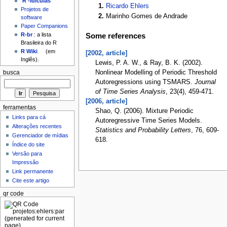
'R'-idículas
Ricardo Ehlers
Projetos de
Marinho Gomes de Andrade
software
Paper Companions
R-br
: a lista
Some references
Brasileira do R
R Wiki
(em
[2002, article]
Inglês).
Lewis, P. A. W., & Ray, B. K. (2002).
Nonlinear Modelling of Periodic Threshold
busca
Autoregressions using TSMARS.
Journal
of Time Series Analysis
, 23(4), 459-471.
[2006, article]
ferramentas
Shao, Q. (2006). Mixture Periodic
Links para cá
Autoregressive Time Series Models.
Alterações recentes
Statistics and Probability Letters
, 76, 609-
Gerenciador de mídias
618.
Índice do site
Versão para
Impressão
Link permanente
Cite este artigo
qr code