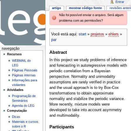
Entrar
artigo
mostrar código fonte
revisões anter
Não foi possível enviar o arquivo. Será algum
problema com as permissões?
Você está aqui:
start
»
projetos
»
ehlers
»
par
navegação
Abstract
Recursos
In this project we study problems of inference
WEBMAIL do
and forecasting in autoregressive models with
LEG
Páginas Pessoais
periodic correlation from a Bayesian
Páginas internas
perspective. Normality and unimodality
Informações para
assumptions are rarely verified in practice
visitantes
and the usual approach is to try Box-Cox
Atividades
transformations to obtain approximate
Programação de
normality and stabilize the periodic variance.
Seminários
More recently, mixture models were
Agenda do LEG
developed to take into account asymmetry
Computação
and multimodality.
Dicas
Materiais e cursos
Participants
sobre o R