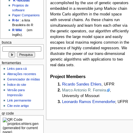
'R'-idículas
accomplished by the use of genetic operators
Projetos de
embedded in a reversible jump Markov chain
software
Monte Carlo algorithm in the model space
Paper Companions
with several chains. As these chains run
R-br
: a lista
Brasileira do R
simultaneously and learn from each other via
R Wiki
(em
the genetic operators, our algorithm efficiently
Inglês).
explores the large model space and easily
escapes local maxima regions common in the
busca
presence of highly correlated regressors. We
illustrate the power of our trans-dimensional
genetic algorithms with applications to two
ferramentas
real data sets.
Links para cá
Alterações recentes
Project Members
Gerenciador de mídias
Ricardo Sandes Ehlers
, UFPR
Índice do site
Marco Antonio R. Ferreira
,
Versão para
Impressão
University of Missouri
Link permanente
Leonardo Ramos Emmendorfer
, UFPR
Cite este artigo
qr code