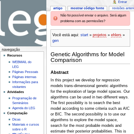
Entrar
artigo
mostrar código fonte
revisões anter
Não foi possível enviar o arquivo. Será algum
problema com as permissões?
Você está aqui:
start
»
projetos
»
ehlers
»
gen
navegação
Genetic Algorithms for Model
Recursos
Comparison
WEBMAIL do
LEG
Páginas Pessoais
Abstract
Páginas internas
In this project we develop for regression
Informações para
models trans-dimensional genetic algorithms
visitantes
for the exploration of large model spaces. Our
Atividades
algorithms can be used in two different ways.
Programação de
The first possibility is to search the best
Seminários
Agenda do LEG
model according to some criteria such as AIC
Computação
or BIC. The second possibility is to use our
Dicas
algorithms to explore the model space,
Materiais e cursos
search for the most probable models and
sobre o R
estimate their posterior probabilities. This is