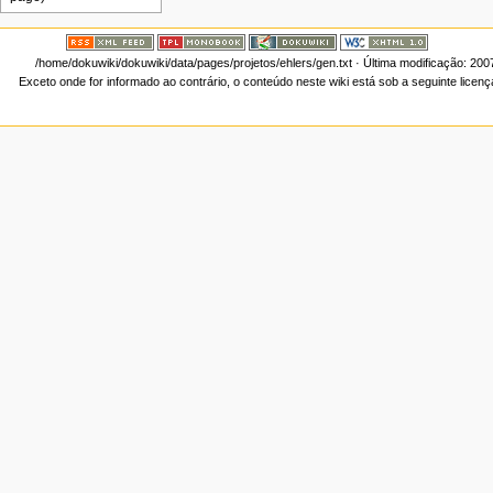
/home/dokuwiki/dokuwiki/data/pages/projetos/ehlers/gen.txt
· Última modificação: 200
Exceto onde for informado ao contrário, o conteúdo neste wiki está sob a seguinte licen