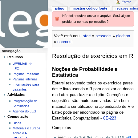
Entrar
artigo
mostrar código fonte
revisões anter
Não foi possível enviar o arquivo. Será algum
problema com as permissões?
Você está aqui:
start
»
pessoais
»
gledson
»
noproest
navegação
Resolução de exercícios em R
Recursos
WEBMAIL do
Noções de Probabilidade e
LEG
Páginas Pessoais
Estatística
Páginas internas
Estarei resolvendo todos os exercicíos pares
Informações para
deste livro usando o R para analizar os dados
visitantes
Atividades
e o Latex para fazer a edição. Correções e
sugestões são muito bem vindas. Um bom
Programação de
Seminários
material a ser utilizado no aprendizado de R e
Agenda do LEG
Latex pode ser encontrado na página de
Computação
Estatística Computacional -
CE-223
Dicas
Completos:
Materiais e cursos
sobre o R
Capitulo 1(PDF)
-
Capitulo 1(HTML)