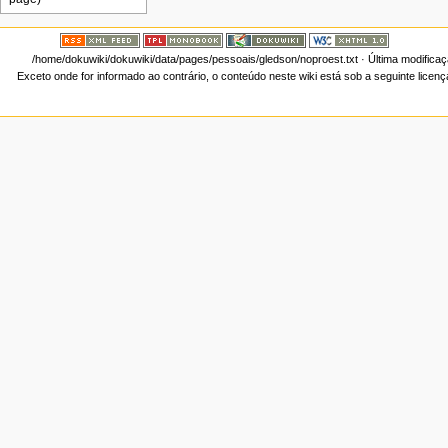
/home/dokuwiki/dokuwiki/data/pages/pessoais/gledson/noproest.txt
· Última modifica
Exceto onde for informado ao contrário, o conteúdo neste wiki está sob a seguinte licen