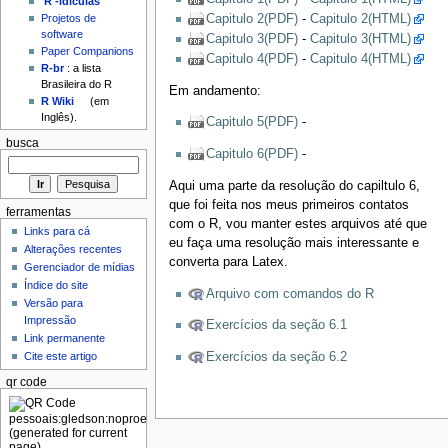
'R'-idículas
Capitulo 2(PDF)
-
Capitulo 2(HTML)
Projetos de
software
Capitulo 3(PDF)
-
Capitulo 3(HTML)
Paper Companions
Capitulo 4(PDF)
-
Capitulo 4(HTML)
R-br
: a lista
Brasileira do R
Em andamento:
R Wiki
(em
Inglês).
Capitulo 5(PDF)
-
busca
Capitulo 6(PDF)
-
Aqui uma parte da resolução do capiltulo 6,
que foi feita nos meus primeiros contatos
ferramentas
com o R, vou manter estes arquivos até que
Links para cá
eu faça uma resolução mais interessante e
Alterações recentes
converta para Latex.
Gerenciador de mídias
Índice do site
Arquivo com comandos do R
Versão para
Impressão
Exercícios da seção 6.1
Link permanente
Exercícios da seção 6.2
Cite este artigo
qr code