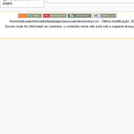
/home/dokuwiki/dokuwiki/data/pages/pessoais/denise/tese.txt
· Última modificação: 2
Exceto onde for informado ao contrário, o conteúdo neste wiki está sob a seguinte licen