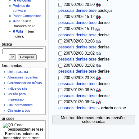
'R'-idículas
2007/02/06 20:50
Projetos de
pessoais:denise:tese
paulojus
software
Paper Companions
2007/02/06 15:12
R-br
: a lista
pessoais:denise:tese
denise
Brasileira do R
2007/02/06 15:11
R Wiki
(em
pessoais:denise:tese
denise
Inglês).
2007/02/06 01:08
busca
pessoais:denise:tese
denise
2007/02/06 01:02
pessoais:denise:tese
denise
2007/02/06 01:02
ferramentas
pessoais:denise:tese
denise
Links para cá
Alterações recentes
2007/02/03 23:38
Gerenciador de mídias
pessoais:denise:tese
denise
Índice do site
2007/01/30 08:50
Versão para
pessoais:denise:tese
denise
Impressão
2007/01/30 08:24
Link permanente
pessoais:denise:tese
–
criada
denise
Cite este artigo
Mostrar diferenças entre as revisões
qr code
selecionadas