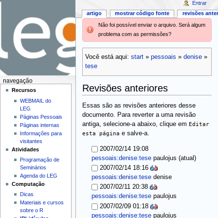
Entrar
artigo
mostrar código fonte
revisões ante
Não foi possível enviar o arquivo. Será algum
problema com as permissões?
Você está aqui:
start
»
pessoais
»
denise
»
tese
navegação
Revisões anteriores
Recursos
WEBMAIL do
Essas são as revisões anteriores desse
LEG
documento. Para reverter a uma revisão
Páginas Pessoais
antiga, selecione-a abaixo, clique em
Editar
Páginas internas
esta página
e salve-a.
Informações para
visitantes
2007/02/14 19:08
Atividades
(atual)
pessoais:denise:tese
paulojus
Programação de
Seminários
2007/02/14 18:16
Agenda do LEG
pessoais:denise:tese
denise
Computação
2007/02/11 20:38
Dicas
pessoais:denise:tese
paulojus
Materiais e cursos
2007/02/09 01:18
sobre o R
pessoais:denise:tese
paulojus