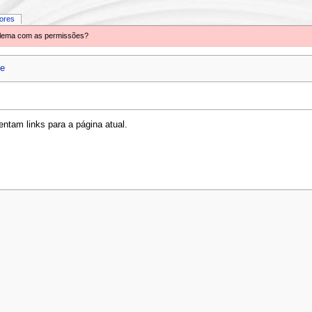
iores
oblema com as permissões?
se
ntam links para a página atual.