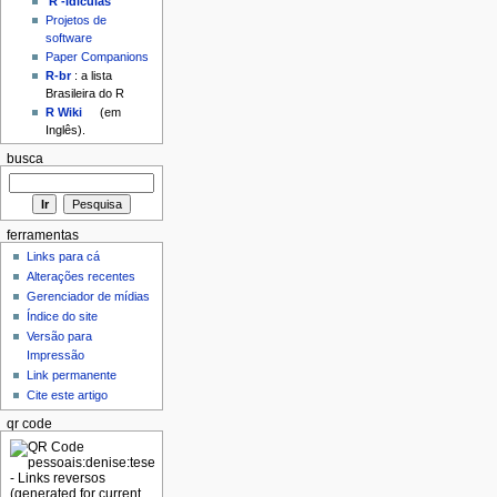
'R'-idículas
Projetos de
software
Paper Companions
R-br
: a lista
Brasileira do R
R Wiki
(em
Inglês).
busca
ferramentas
Links para cá
Alterações recentes
Gerenciador de mídias
Índice do site
Versão para
Impressão
Link permanente
Cite este artigo
qr code