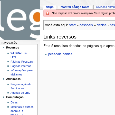
artigo
mostrar código fonte
revisões anter
Não foi possível enviar o arquivo. Será algum pr
Você está aqui:
start
»
pessoais
»
denise
»
te
Links reversos
navegação
Esta é uma lista de todas as páginas que aprese
Recursos
WEBMAIL do
pessoais:denise
LEG
Páginas Pessoais
Páginas internas
Informações para
visitantes
Atividades
Programação de
Seminários
Agenda do LEG
Computação
Dicas
Materiais e cursos
sobre o R