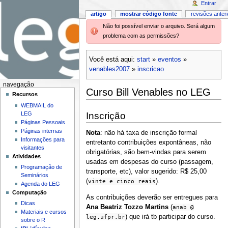
Entrar
artigo
mostrar código fonte
revisões anter
Não foi possível enviar o arquivo. Será algum
problema com as permissões?
Você está aqui:
start
»
eventos
»
venables2007
»
inscricao
navegação
Curso Bill Venables no LEG
Recursos
WEBMAIL do
Inscrição
LEG
Páginas Pessoais
Páginas internas
Nota
: não há taxa de inscrição formal
Informações para
entretanto contribuições expontâneas, não
visitantes
obrigatórias, são bem-vindas para serem
Atividades
usadas em despesas do curso (passagem,
Programação de
transporte, etc), valor sugerido: R$ 25,00
Seminários
(
vinte e cinco reais
).
Agenda do LEG
Computação
As contribuições deverão ser entregues para
Dicas
Ana Beatriz Tozzo Martins
(
anab @
Materiais e cursos
leg.ufpr.br
) que irá tb participar do curso.
sobre o R