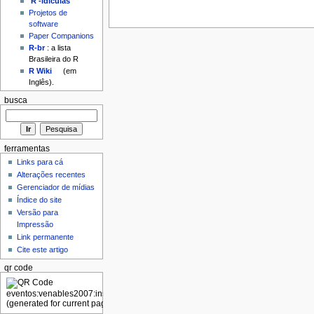
'R'-idículas
Projetos de
software
Paper Companions
R-br
: a lista
Brasileira do R
R Wiki
(em
Inglês).
busca
ferramentas
Links para cá
Alterações recentes
Gerenciador de mídias
Índice do site
Versão para
Impressão
Link permanente
Cite este artigo
qr code