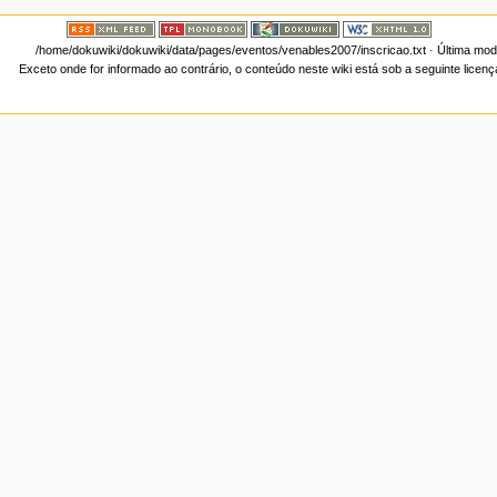
/home/dokuwiki/dokuwiki/data/pages/eventos/venables2007/inscricao.txt
· Última mod
Exceto onde for informado ao contrário, o conteúdo neste wiki está sob a seguinte licen