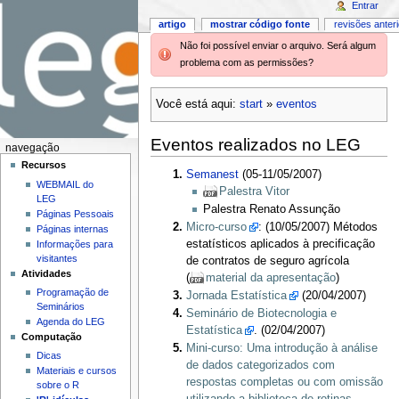
Entrar
artigo
mostrar código fonte
revisões anter
Não foi possível enviar o arquivo. Será algum
problema com as permissões?
Você está aqui:
start
»
eventos
Eventos realizados no LEG
navegação
Recursos
Semanest
(05-11/05/2007)
WEBMAIL do
Palestra Vitor
LEG
Palestra Renato Assunção
Páginas Pessoais
Micro-curso
: (10/05/2007) Métodos
Páginas internas
estatísticos aplicados à precificação
Informações para
visitantes
de contratos de seguro agrícola
Atividades
(
material da apresentação
)
Programação de
Jornada Estatística
(20/04/2007)
Seminários
Seminário de Biotecnologia e
Agenda do LEG
Estatística
. (02/04/2007)
Computação
Mini-curso: Uma introdução à análise
Dicas
de dados categorizados com
Materiais e cursos
respostas completas ou com omissão
sobre o R