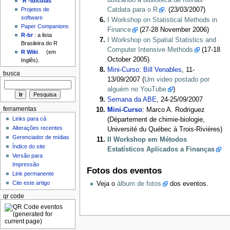
utilizando a biblioteca de rotinas
'R'-idículas
Projetos de
Catdata para o R
. (23/03/2007)
software
I Workshop on Statistical Methods in
Paper Companions
Finance
(27-28 November 2006)
R-br
: a lista
I Workshop on Spatial Statistics and
Brasileira do R
Computer Intensive Methods
(17-18
R Wiki
(em
October 2005)
Inglês).
Mini-Curso: Bill Venables
, 11-
busca
13/09/2007 (
Um video postado por
alguém no YouTube
)
Semana da ABE
, 24-25/09/2007
ferramentas
Mini-Curso
: Marco A. Rodriguez
Links para cá
(Département de chimie-biologie,
Alterações recentes
Université du Québec à Trois-Rivières)
Gerenciador de mídias
II Workshop em Métodos
Índice do site
Estatísticos Aplicados a Finanças
Versão para
Impressão
Fotos dos eventos
Link permanente
Cite este artigo
Veja o
álbum de fotos
dos eventos.
qr code