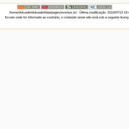
/home/dokuwiki/dokuwiki/data/pages/eventos.txt
· Última modificação: 2010/07/13 19
Exceto onde for informado ao contrário, o conteúdo neste wiki está sob a seguinte licen