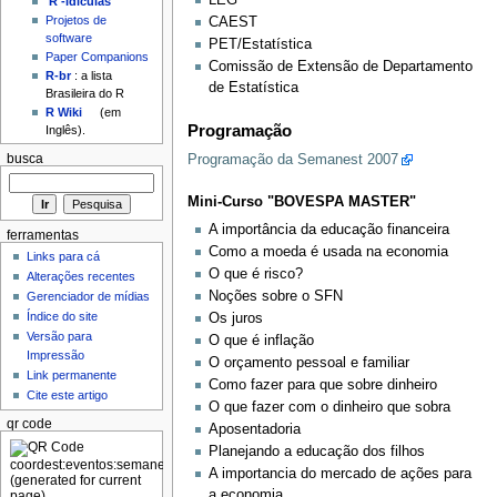
'R'-idículas
Projetos de
CAEST
software
PET/Estatística
Paper Companions
Comissão de Extensão de Departamento
R-br
: a lista
de Estatística
Brasileira do R
R Wiki
(em
Programação
Inglês).
Programação da Semanest 2007
busca
Mini-Curso "BOVESPA MASTER"
A importância da educação financeira
ferramentas
Como a moeda é usada na economia
Links para cá
O que é risco?
Alterações recentes
Noções sobre o SFN
Gerenciador de mídias
Índice do site
Os juros
Versão para
O que é inflação
Impressão
O orçamento pessoal e familiar
Link permanente
Como fazer para que sobre dinheiro
Cite este artigo
O que fazer com o dinheiro que sobra
qr code
Aposentadoria
Planejando a educação dos filhos
A importancia do mercado de ações para
a economia