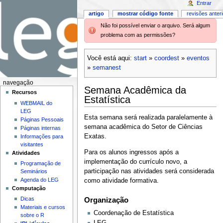
Entrar
artigo
mostrar código fonte
revisões anter
Não foi possível enviar o arquivo. Será algum
problema com as permissões?
Você está aqui:
start
»
coordest
»
eventos
»
semanest
navegação
Semana Acadêmica da
Recursos
Estatística
WEBMAIL do
LEG
Esta semana será realizada paralelamente à
Páginas Pessoais
semana acadêmica do Setor de Ciências
Páginas internas
Exatas.
Informações para
visitantes
Para os alunos ingressos após a
Atividades
implementação do currículo novo, a
Programação de
participação nas atividades será considerada
Seminários
Agenda do LEG
como atividade formativa.
Computação
Dicas
Organização
Materiais e cursos
Coordenação de Estatística
sobre o R
LEG