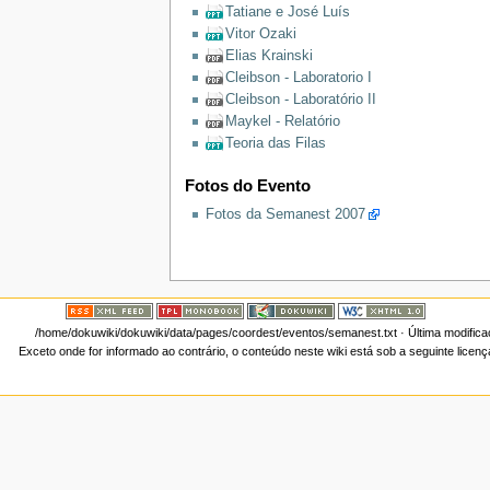
Tatiane e José Luís
Vitor Ozaki
Elias Krainski
Cleibson - Laboratorio I
Cleibson - Laboratório II
Maykel - Relatório
Teoria das Filas
Fotos do Evento
Fotos da Semanest 2007
/home/dokuwiki/dokuwiki/data/pages/coordest/eventos/semanest.txt
· Última modific
Exceto onde for informado ao contrário, o conteúdo neste wiki está sob a seguinte licen