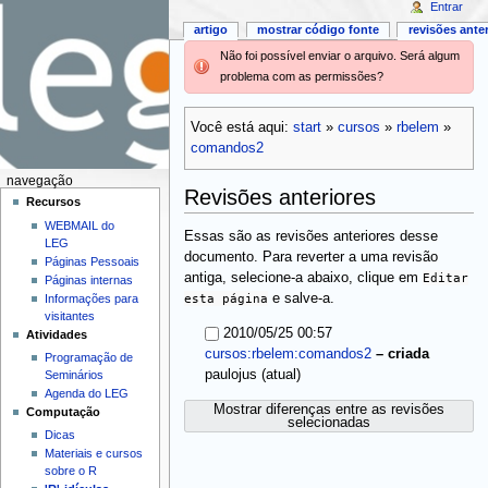
Entrar
artigo
mostrar código fonte
revisões ante
Não foi possível enviar o arquivo. Será algum
problema com as permissões?
Você está aqui:
start
»
cursos
»
rbelem
»
comandos2
navegação
Revisões anteriores
Recursos
WEBMAIL do
Essas são as revisões anteriores desse
LEG
documento. Para reverter a uma revisão
Páginas Pessoais
antiga, selecione-a abaixo, clique em
Editar
Páginas internas
esta página
e salve-a.
Informações para
visitantes
2010/05/25 00:57
Atividades
cursos:rbelem:comandos2
–
criada
Programação de
(atual)
paulojus
Seminários
Agenda do LEG
Mostrar diferenças entre as revisões
Computação
selecionadas
Dicas
Materiais e cursos
sobre o R