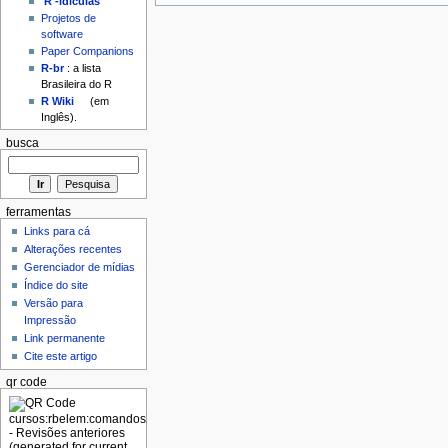
'R'-idículas
Projetos de
software
Paper Companions
R-br
: a lista
Brasileira do R
R Wiki
(em
Inglês).
busca
ferramentas
Links para cá
Alterações recentes
Gerenciador de mídias
Índice do site
Versão para
Impressão
Link permanente
Cite este artigo
qr code