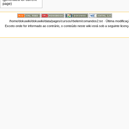
/home/dokuwiki/dokuwiki/data/pages/cursos/rbelem/comandos2.txt
· Última modifica
Exceto onde for informado ao contrário, o conteúdo neste wiki está sob a seguinte licen