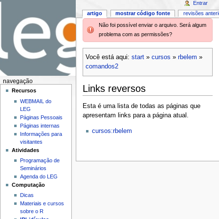
Entrar
artigo
mostrar código fonte
revisões anter
Não foi possível enviar o arquivo. Será algum
problema com as permissões?
Você está aqui:
start
»
cursos
»
rbelem
»
comandos2
navegação
Links reversos
Recursos
WEBMAIL do
Esta é uma lista de todas as páginas que
LEG
apresentam links para a página atual.
Páginas Pessoais
Páginas internas
cursos:rbelem
Informações para
visitantes
Atividades
Programação de
Seminários
Agenda do LEG
Computação
Dicas
Materiais e cursos
sobre o R