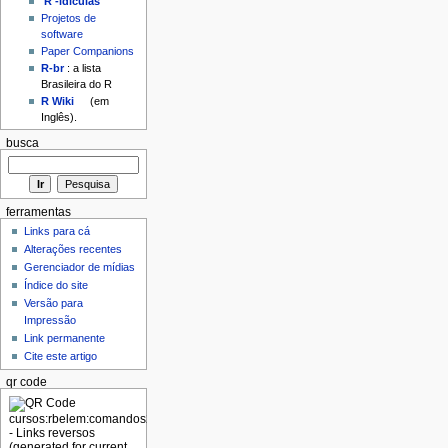
'R'-idículas
Projetos de
software
Paper Companions
R-br
: a lista
Brasileira do R
R Wiki
(em
Inglês).
busca
ferramentas
Links para cá
Alterações recentes
Gerenciador de mídias
Índice do site
Versão para
Impressão
Link permanente
Cite este artigo
qr code