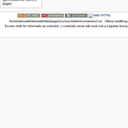
/home/dokuwiki/dokuwiki/data/pages/cursos/rbelem/comandos2.txt
· Última modifica
Exceto onde for informado ao contrário, o conteúdo neste wiki está sob a seguinte licen