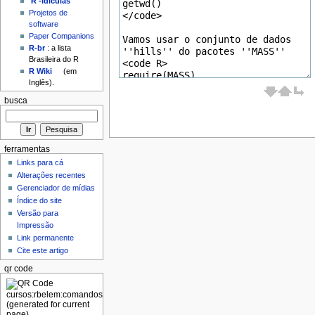
'R'-idículas
Projetos de
software
Paper Companions
R-br
: a lista
Brasileira do R
R Wiki
(em
Inglês).
busca
ferramentas
Links para cá
Alterações recentes
Gerenciador de mídias
Índice do site
Versão para
Impressão
Link permanente
Cite este artigo
qr code