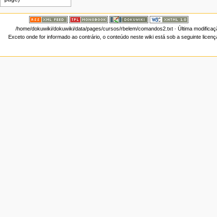
/home/dokuwiki/dokuwiki/data/pages/cursos/rbelem/comandos2.txt
· Última modifica
Exceto onde for informado ao contrário, o conteúdo neste wiki está sob a seguinte licen