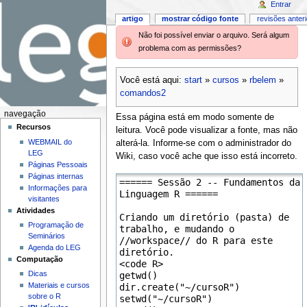
Entrar
artigo
mostrar código fonte
revisões anter
Não foi possível enviar o arquivo. Será algum
problema com as permissões?
Você está aqui:
start
»
cursos
»
rbelem
»
comandos2
navegação
Essa página está em modo somente de
Recursos
leitura. Você pode visualizar a fonte, mas não
WEBMAIL do
alterá-la. Informe-se com o administrador do
LEG
Wiki, caso você ache que isso está incorreto.
Páginas Pessoais
Páginas internas
Informações para
visitantes
Atividades
Programação de
Seminários
Agenda do LEG
Computação
Dicas
Materiais e cursos
sobre o R