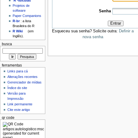
'R'-idículas
Projetos de
software
Senha
Paper Companions
R-br
: a lista
Entrar
Brasileira do R
Esqueceu sua senha? Solicite outra:
Definir a
R Wiki
(em
Inglês).
nova senha
busca
ferramentas
Links para cá
Alterações recentes
Gerenciador de mídias
Índice do site
Versão para
Impressão
Link permanente
Cite este artigo
qr code