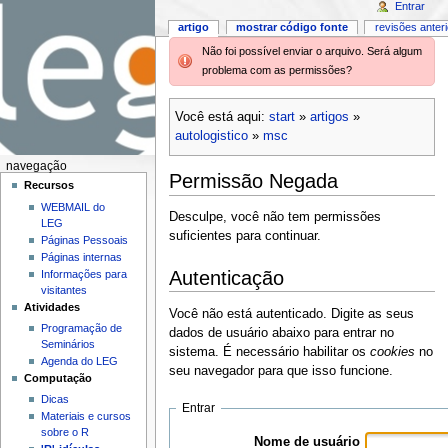
Entrar
artigo
mostrar código fonte
revisões anter
Não foi possível enviar o arquivo. Será algum
problema com as permissões?
Você está aqui:
start
»
artigos
»
autologistico
»
msc
navegação
Permissão Negada
Recursos
WEBMAIL do
Desculpe, você não tem permissões
LEG
suficientes para continuar.
Páginas Pessoais
Páginas internas
Autenticação
Informações para
visitantes
Atividades
Você não está autenticado. Digite as seus
Programação de
dados de usuário abaixo para entrar no
Seminários
sistema. É necessário habilitar os
cookies
no
Agenda do LEG
seu navegador para que isso funcione.
Computação
Dicas
Entrar
Materiais e cursos
sobre o R
Nome de usuário