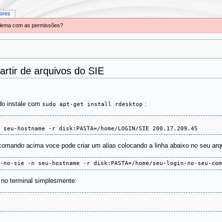
iores
oblema com as permissões?
rtir de arquivos do SIE
ado instale com
sudo apt-get install rdesktop
:
n seu-hostname -r disk:PASTA=/home/LOGIN/SIE 200.17.209.45
r o comando acima voce pode criar um alias colocando a linha abaixo no seu ar
n-no-sie -n seu-hostname -r disk:PASTA=/home/seu-login-no-seu-co
o no terminal simplesmente: