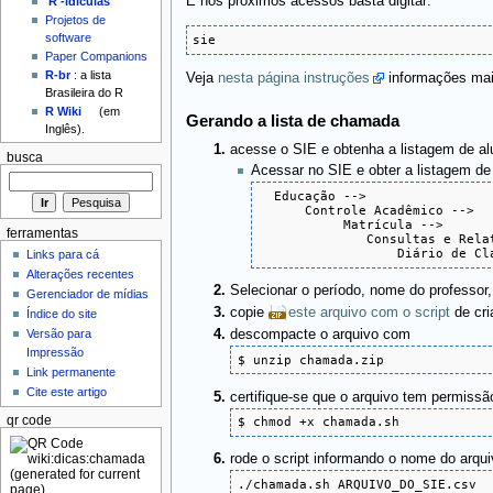
E nos próximos acessos basta digitar:
'R'-idículas
Projetos de
software
sie
Paper Companions
R-br
: a lista
Veja
nesta página instruções
informações mai
Brasileira do R
R Wiki
(em
Gerando a lista de chamada
Inglês).
acesse o SIE e obtenha a listagem de a
busca
Acessar no SIE e obter a listagem de
  Educação --> 

      Controle Acadêmico --> 

           Matrícula --> 

ferramentas
              Consultas e Relat
                  Diário de Cl
Links para cá
Alterações recentes
Selecionar o período, nome do professor
Gerenciador de mídias
copie
este arquivo com o script
de cri
Índice do site
descompacte o arquivo com
Versão para
Impressão
$ unzip chamada.zip
Link permanente
Cite este artigo
certifique-se que o arquivo tem permis
qr code
$ chmod +x chamada.sh
rode o script informando o nome do arqu
./chamada.sh ARQUIVO_DO_SIE.csv