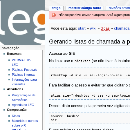
artigo
mostrar código fonte
revisões anter
Não foi possível enviar o arquivo. Será algum pr
Você está aqui:
start
»
wiki
»
dicas
»
chamada
Gerando listas de chamada a pa
navegação
Acesso ao SIE
Recursos
WEBMAIL do
No linux use o
rdesktop
(se não tiver já instal
LEG
Páginas Pessoais
Páginas internas
rdesktop -d sie -u seu-login-no-sie  -
Informações para
visitantes
Para facilitar o acesso e evitar ter que digita
Atividades
Programação de
alias sie="rdesktop -d sie -u seu-logi
Seminários
Agenda do LEG
Depois disto acesse pela primeira vez digitand
Computação
source .bashrc

Dicas
sie
Materiais e cursos
sobre o R