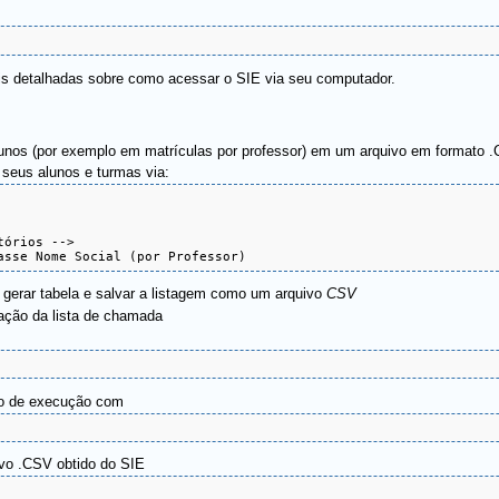
s detalhadas sobre como acessar o SIE via seu computador.
lunos (por exemplo em matrículas por professor) em um arquivo em formato 
 seus alunos e turmas via:
órios -->

asse Nome Social (por Professor)
, gerar tabela e salvar a listagem como um arquivo
CSV
ação da lista de chamada
são de execução com
ivo .CSV obtido do SIE