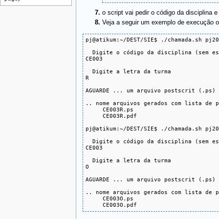
o script vai pedir o código da disciplina
Veja a seguir um exemplo de execução 
pj@atikum:~/DEST/SIE$ ./chamada.sh pj20
  Digite o código da disciplina (sem es
CE003

  Digite a letra da turma

R

AGUARDE ... um arquivo postscrit (.ps) 
.. nome arquivos gerados com lista de p
     CE003R.ps

     CE003R.pdf

pj@atikum:~/DEST/SIE$ ./chamada.sh pj20
  Digite o código da disciplina (sem es
CE003

  Digite a letra da turma

O

AGUARDE ... um arquivo postscrit (.ps) 
.. nome arquivos gerados com lista de p
     CE003O.ps

     CE003O.pdf