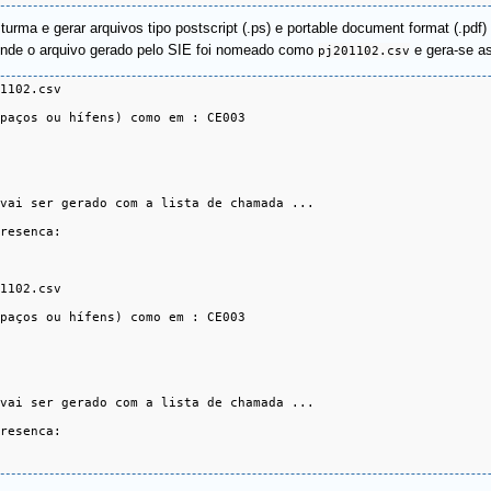
 e turma e gerar arquivos tipo postscript (.ps) e portable document format (.pd
onde o arquivo gerado pelo SIE foi nomeado como
pj201102.csv
e gera-se as
1102.csv 

paços ou hífens) como em : CE003

vai ser gerado com a lista de chamada ...

resenca:

1102.csv 

paços ou hífens) como em : CE003

vai ser gerado com a lista de chamada ...

resenca:
