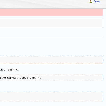
Entrar
quivo
.bashrc
:
mputador/SIE 200.17.209.45