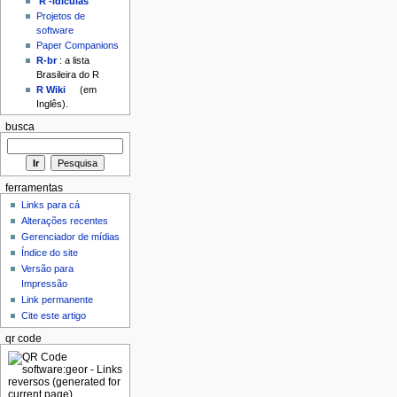
'R'-idículas
Projetos de
software
Paper Companions
R-br
: a lista
Brasileira do R
R Wiki
(em
Inglês).
busca
ferramentas
Links para cá
Alterações recentes
Gerenciador de mídias
Índice do site
Versão para
Impressão
Link permanente
Cite este artigo
qr code