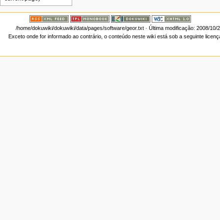
/home/dokuwiki/dokuwiki/data/pages/software/geor.txt
· Última modificação: 2008/10/
Exceto onde for informado ao contrário, o conteúdo neste wiki está sob a seguinte licen