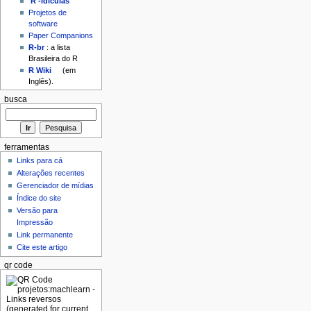
'R'-idículas
Projetos de
software
Paper Companions
R-br
: a lista
Brasileira do R
R Wiki
(em
Inglês).
busca
ferramentas
Links para cá
Alterações recentes
Gerenciador de mídias
Índice do site
Versão para
Impressão
Link permanente
Cite este artigo
qr code