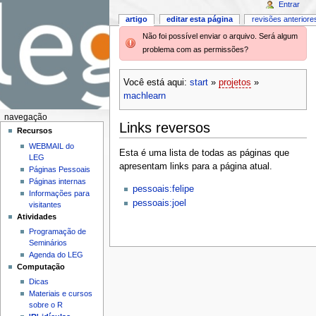
Entrar
artigo
editar esta página
revisões anteriore
Não foi possível enviar o arquivo. Será algum
problema com as permissões?
Você está aqui:
start
»
projetos
»
machlearn
navegação
Links reversos
Recursos
WEBMAIL do
Esta é uma lista de todas as páginas que
LEG
apresentam links para a página atual.
Páginas Pessoais
Páginas internas
pessoais:felipe
Informações para
pessoais:joel
visitantes
Atividades
Programação de
Seminários
Agenda do LEG
Computação
Dicas
Materiais e cursos
sobre o R