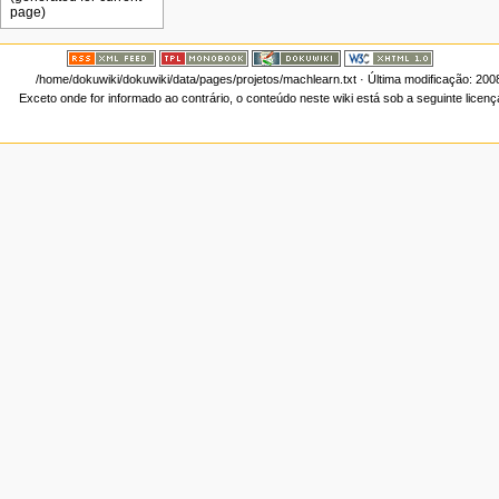
/home/dokuwiki/dokuwiki/data/pages/projetos/machlearn.txt
· Última modificação: 200
Exceto onde for informado ao contrário, o conteúdo neste wiki está sob a seguinte licen