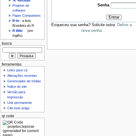
'R'-idículas
Senha
Projetos de
software
Paper Companions
Entrar
R-br
: a lista
Esqueceu sua senha? Solicite outra:
Definir a
Brasileira do R
nova senha
R Wiki
(em
Inglês).
busca
ferramentas
Links para cá
Alterações recentes
Gerenciador de mídias
Índice do site
Versão para
Impressão
Link permanente
Cite este artigo
qr code