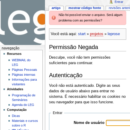
Entrar
artigo
mostrar código fonte
revisões anter
Não foi possível enviar o arquivo. Será algum
problema com as permissões?
Você está aqui:
start
»
projetos
»
leprose
Permissão Negada
navegação
Recursos
Desculpe, você não tem permissões
WEBMAIL do
suficientes para continuar.
LEG
Páginas Pessoais
Autenticação
Páginas internas
Informações para
visitantes
Você não está autenticado. Digite as seus
Atividades
dados de usuário abaixo para entrar no
Programação de
sistema. É necessário habilitar os
cookies
no
Seminários
seu navegador para que isso funcione.
Agenda do LEG
Computação
Entrar
Dicas
Materiais e cursos
Nome de usuário
sobre o R