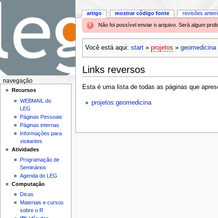
artigo
mostrar código fonte
revisões anter
Não foi possível enviar o arquivo. Será algum pr
Você está aqui:
start
»
projetos
»
geomedicina
Links reversos
navegação
Esta é uma lista de todas as páginas que aprese
Recursos
WEBMAIL do
projetos:geomedicina
LEG
Páginas Pessoais
Páginas internas
Informações para
visitantes
Atividades
Programação de
Seminários
Agenda do LEG
Computação
Dicas
Materiais e cursos
sobre o R