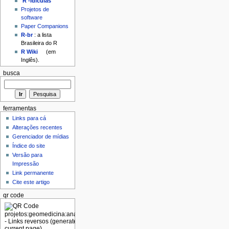
'R'-idículas
Projetos de
software
Paper Companions
R-br
: a lista
Brasileira do R
R Wiki
(em
Inglês).
busca
ferramentas
Links para cá
Alterações recentes
Gerenciador de mídias
Índice do site
Versão para
Impressão
Link permanente
Cite este artigo
qr code