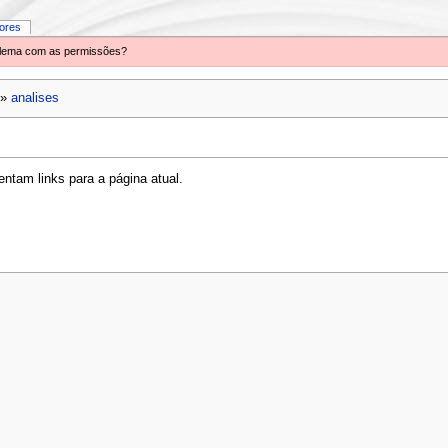
iores
oblema com as permissões?
»
analises
ntam links para a página atual.