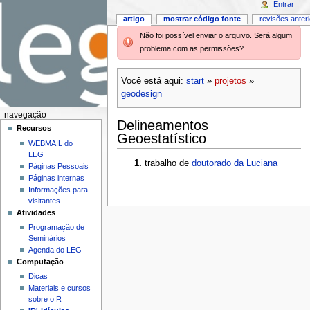
Entrar
artigo
mostrar código fonte
revisões anter
Não foi possível enviar o arquivo. Será algum
problema com as permissões?
Você está aqui:
start
»
projetos
»
geodesign
navegação
Delineamentos
Recursos
Geoestatístico
WEBMAIL do
LEG
trabalho de
doutorado da Luciana
Páginas Pessoais
Páginas internas
Informações para
visitantes
Atividades
Programação de
Seminários
Agenda do LEG
Computação
Dicas
Materiais e cursos
sobre o R