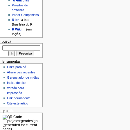
'R'-idículas
Projetos de
software
Paper Companions
R-br
: a lista
Brasileira do R
R Wiki
(em
Inglês).
busca
ferramentas
Links para cá
Alterações recentes
Gerenciador de mídias
Índice do site
Versão para
Impressão
Link permanente
Cite este artigo
qr code