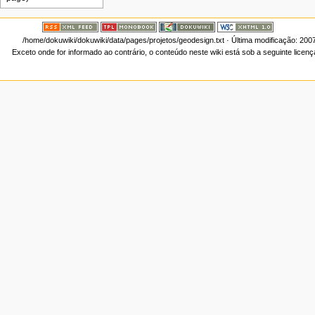
/home/dokuwiki/dokuwiki/data/pages/projetos/geodesign.txt
· Última modificação: 200
Exceto onde for informado ao contrário, o conteúdo neste wiki está sob a seguinte licen