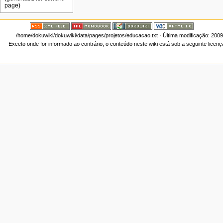
/home/dokuwiki/dokuwiki/data/pages/projetos/educacao.txt
· Última modificação: 200
Exceto onde for informado ao contrário, o conteúdo neste wiki está sob a seguinte licen