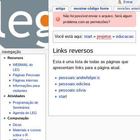
Entrar
artigo
mostrar código fonte
revisões anter
Não foi possível enviar o arquivo. Será algum
problema com as permissões?
Você está aqui:
start
»
projetos
»
educacao
Links reversos
navegação
Recursos
Esta é uma lista de todas as páginas que
WEBMAIL do
apresentam links para a página atual.
LEG
Páginas Pessoais
pessoais:andrefelipe:ic
Páginas internas
pessoais:edicleia
Informações para
pessoais:silvia
visitantes
Atividades
start
Programação de
Seminários
Agenda do LEG
Computação
Dicas
Materiais e cursos
sobre o R