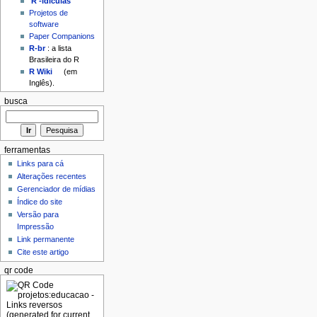
'R'-idículas
Projetos de
software
Paper Companions
R-br
: a lista
Brasileira do R
R Wiki
(em
Inglês).
busca
ferramentas
Links para cá
Alterações recentes
Gerenciador de mídias
Índice do site
Versão para
Impressão
Link permanente
Cite este artigo
qr code