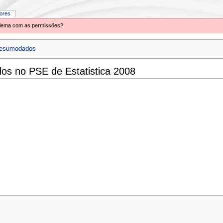
iores
oblema com as permissões?
resumodados
os no PSE de Estatistica 2008