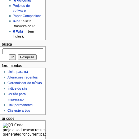
'R'-idículas
Projetos de
software
Paper Companions
R-br
: a lista
Brasileira do R
R Wiki
(em
Inglês).
busca
ferramentas
Links para cá
Alterações recentes
Gerenciador de mídias
Índice do site
Versão para
Impressão
Link permanente
Cite este artigo
qr code