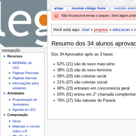
artigo
mostrar código fonte
revisões anter
Não foi possível enviar o arquivo. Será algum pr
Você está aqui:
start
»
projetos
»
educacao
»
Resumo dos 34 alunos aprovad
navegação
Dos 34 Aprovados após as 3 fases :
Recursos
WEBMAIL do
62% (21) são do sexo masculino
LEG
38% (13) são do sexo feminino
Páginas Pessoais
09% (03) são cotistas racial
Páginas internas
21% (07) são cotistas social
Informações para
visitantes
68% (23) entraram em concorrencia geral
Atividades
03% (01) entrou em 2° chamada complemtar
Programação de
79% (27) São naturais do Paraná
Seminários
Agenda do LEG
Computação
Dicas
Materiais e cursos
sobre o R