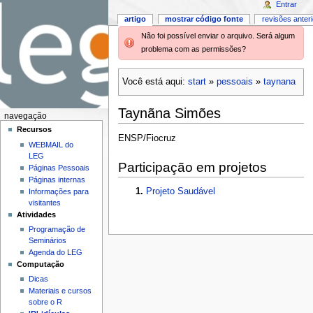
Entrar
artigo
mostrar código fonte
revisões anter
Não foi possível enviar o arquivo. Será algum
problema com as permissões?
Você está aqui:
start
»
pessoais
»
taynana
Taynãna Simões
navegação
Recursos
ENSP/Fiocruz
WEBMAIL do
LEG
Participação em projetos
Páginas Pessoais
Páginas internas
Projeto Saudável
Informações para
visitantes
Atividades
Programação de
Seminários
Agenda do LEG
Computação
Dicas
Materiais e cursos
sobre o R