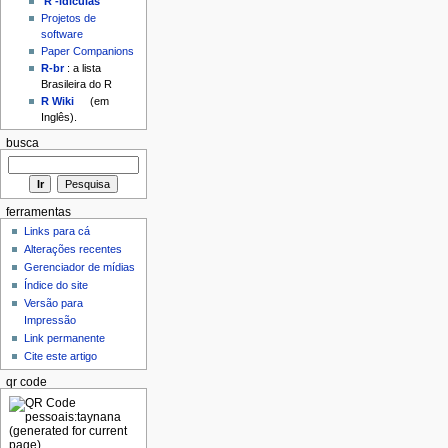
'R'-idículas
Projetos de
software
Paper Companions
R-br
: a lista
Brasileira do R
R Wiki
(em
Inglês).
busca
ferramentas
Links para cá
Alterações recentes
Gerenciador de mídias
Índice do site
Versão para
Impressão
Link permanente
Cite este artigo
qr code