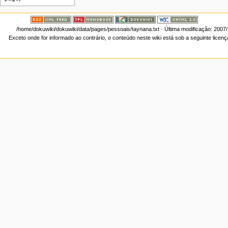
/home/dokuwiki/dokuwiki/data/pages/pessoais/taynana.txt
· Última modificação: 2007
Exceto onde for informado ao contrário, o conteúdo neste wiki está sob a seguinte licen