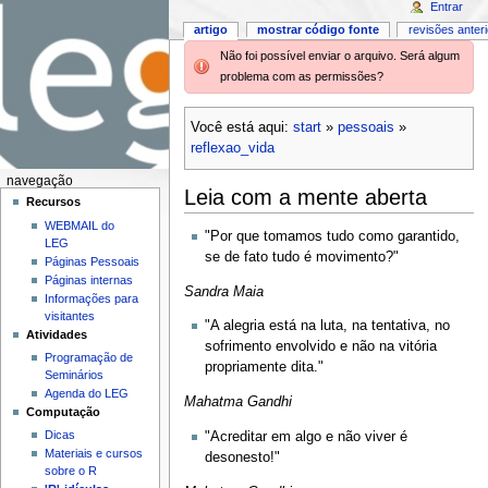
Entrar
artigo
mostrar código fonte
revisões anter
Não foi possível enviar o arquivo. Será algum
problema com as permissões?
Você está aqui:
start
»
pessoais
»
reflexao_vida
navegação
Leia com a mente aberta
Recursos
WEBMAIL do
"Por que tomamos tudo como garantido,
LEG
se de fato tudo é movimento?"
Páginas Pessoais
Páginas internas
Sandra Maia
Informações para
visitantes
"A alegria está na luta, na tentativa, no
Atividades
sofrimento envolvido e não na vitória
Programação de
propriamente dita."
Seminários
Agenda do LEG
Mahatma Gandhi
Computação
Dicas
"Acreditar em algo e não viver é
Materiais e cursos
desonesto!"
sobre o R