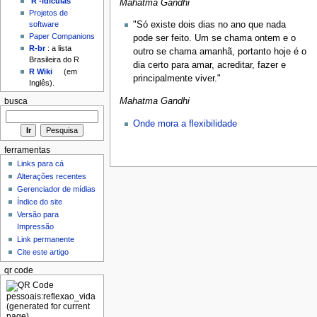
'R'-idículas
Mahatma Gandhi
Projetos de
"Só existe dois dias no ano que nada
software
Paper Companions
pode ser feito. Um se chama ontem e o
R-br
: a lista
outro se chama amanhã, portanto hoje é o
Brasileira do R
dia certo para amar, acreditar, fazer e
R Wiki
(em
principalmente viver."
Inglês).
Mahatma Gandhi
busca
Onde mora a flexibilidade
ferramentas
Links para cá
Alterações recentes
Gerenciador de mídias
Índice do site
Versão para
Impressão
Link permanente
Cite este artigo
qr code