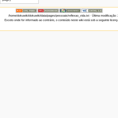
/home/dokuwiki/dokuwiki/data/pages/pessoais/reflexao_vida.txt
· Última modificação:
Exceto onde for informado ao contrário, o conteúdo neste wiki está sob a seguinte licen