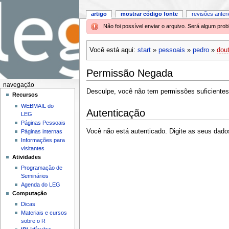
artigo
mostrar código fonte
revisões anter
Não foi possível enviar o arquivo. Será algum pr
Você está aqui:
start
»
pessoais
»
pedro
»
dou
Permissão Negada
navegação
Desculpe, você não tem permissões suficientes 
Recursos
WEBMAIL do
Autenticação
LEG
Páginas Pessoais
Você não está autenticado. Digite as seus dados
Páginas internas
Informações para
visitantes
Atividades
Programação de
Seminários
Agenda do LEG
Computação
Dicas
Materiais e cursos
sobre o R