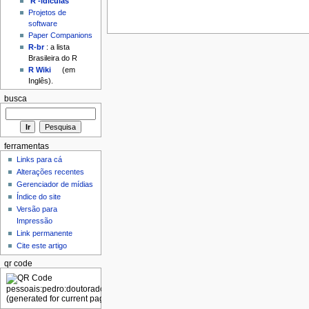
'R'-idículas
Projetos de
software
Paper Companions
R-br
: a lista
Brasileira do R
R Wiki
(em
Inglês).
busca
ferramentas
Links para cá
Alterações recentes
Gerenciador de mídias
Índice do site
Versão para
Impressão
Link permanente
Cite este artigo
qr code