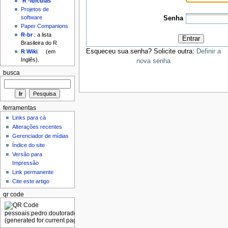
'R'-idículas
Projetos de
software
Senha
Paper Companions
R-br
: a lista
Entrar
Brasileira do R
Esqueceu sua senha? Solicite outra:
Definir a
R Wiki
(em
Inglês).
nova senha
busca
ferramentas
Links para cá
Alterações recentes
Gerenciador de mídias
Índice do site
Versão para
Impressão
Link permanente
Cite este artigo
qr code