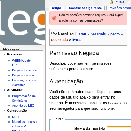
Entrar
artigo
mostrar código fonte
revisões anter
Não foi possível enviar o arquivo. Será algum
problema com as permissões?
Você está aqui:
start
»
pessoais
»
pedro
»
doutorado
»
livros
navegação
Permissão Negada
Recursos
WEBMAIL do
Desculpe, você não tem permissões
LEG
suficientes para continuar.
Páginas Pessoais
Páginas internas
Autenticação
Informações para
visitantes
Atividades
Você não está autenticado. Digite as seus
Programação de
dados de usuário abaixo para entrar no
Seminários
sistema. É necessário habilitar os
cookies
no
Agenda do LEG
seu navegador para que isso funcione.
Computação
Dicas
Entrar
Materiais e cursos
sobre o R
Nome de usuário