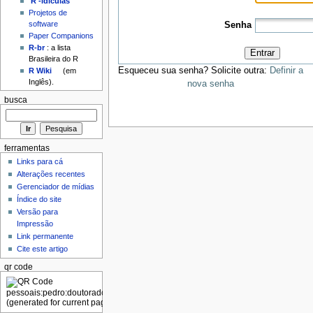
'R'-idículas
Projetos de
software
Senha
Paper Companions
R-br
: a lista
Entrar
Brasileira do R
Esqueceu sua senha? Solicite outra:
Definir a
R Wiki
(em
Inglês).
nova senha
busca
ferramentas
Links para cá
Alterações recentes
Gerenciador de mídias
Índice do site
Versão para
Impressão
Link permanente
Cite este artigo
qr code