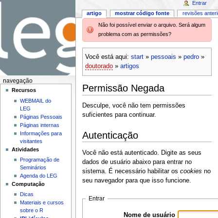
Entrar
artigo
mostrar código fonte
revisões anter
Não foi possível enviar o arquivo. Será algum
problema com as permissões?
Você está aqui:
start
»
pessoais
»
pedro
»
doutorado
»
artigos
navegação
Permissão Negada
Recursos
WEBMAIL do
Desculpe, você não tem permissões
LEG
suficientes para continuar.
Páginas Pessoais
Páginas internas
Autenticação
Informações para
visitantes
Atividades
Você não está autenticado. Digite as seus
Programação de
dados de usuário abaixo para entrar no
Seminários
sistema. É necessário habilitar os
cookies
no
Agenda do LEG
seu navegador para que isso funcione.
Computação
Dicas
Entrar
Materiais e cursos
sobre o R
Nome de usuário