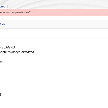
iores
oblema com as permissões?
bras
imo SEAGRO
sobre
mudança climática
les
AS