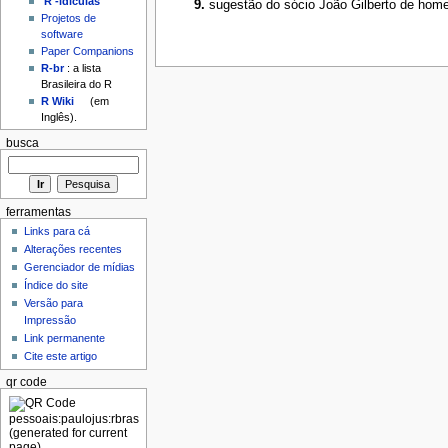
'R'-idículas
sugestão do sócio João Gilberto de h
Projetos de
software
Paper Companions
R-br
: a lista
Brasileira do R
R Wiki
(em
Inglês).
busca
ferramentas
Links para cá
Alterações recentes
Gerenciador de mídias
Índice do site
Versão para
Impressão
Link permanente
Cite este artigo
qr code