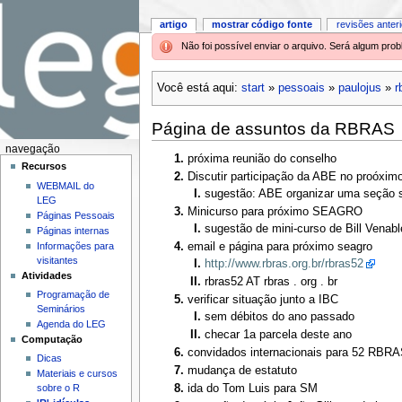
artigo
mostrar código fonte
revisões anter
Não foi possível enviar o arquivo. Será algum pr
Você está aqui:
start
»
pessoais
»
paulojus
»
r
Página de assuntos da RBRAS
navegação
próxima reunião do conselho
Recursos
Discutir participação da ABE no proóx
WEBMAIL do
sugestão: ABE organizar uma seção 
LEG
Minicurso para próximo SEAGRO
Páginas Pessoais
sugestão de mini-curso de Bill Venab
Páginas internas
Informações para
email e página para próximo seagro
visitantes
http://www.rbras.org.br/rbras52
Atividades
rbras52 AT rbras . org . br
Programação de
verificar situação junto a IBC
Seminários
sem débitos do ano passado
Agenda do LEG
checar 1a parcela deste ano
Computação
convidados internacionais para 52 RBR
Dicas
mudança de estatuto
Materiais e cursos
sobre o R
ida do Tom Luis para SM