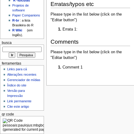
'R'-idículas
Erratas/typos etc
Projetos de
software
Please type in the list below (click on the
Paper Companions
"Editar button")
R-br
: a lista
Brasileira do R
Errata 1:
R Wiki
(em
Inglês).
Comments
busca
Please type in the list below (click on the
"Editar button")
ferramentas
Comment 1
Links para cá
Alterações recentes
Gerenciador de mídias
Índice do site
Versão para
Impressão
Link permanente
Cite este artigo
qr code