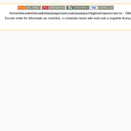
/home/dokuwiki/dokuwiki/data/pages/pessoais/paulojus/mbgbook/openerrata.txt
· Últ
Exceto onde for informado ao contrário, o conteúdo neste wiki está sob a seguinte licen