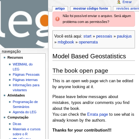
Entrar
artigo
mostrar código fonte
revisões anter
Não foi possível enviar o arquivo. Será algum
problema com as permissões?
Você está aqui:
start
»
pessoais
»
paulojus
»
mbgbook
»
openerrata
navegação
Model Based Geostatistics
Recursos
WEBMAIL do
The book open page
LEG
Páginas Pessoais
Páginas internas
This is an open web page wich can be edited
Informações para
by anyone looking at it.
visitantes
Atividades
Please leave below messages about
Programação de
mistakes, typos and/or comments you find
Seminários
about the book.
Agenda do LEG
You can check the
Errata page
to see what is
Computação
already known by the authors.
Dicas
Materiais e cursos
Thanks for your contribution!!!
sobre o R