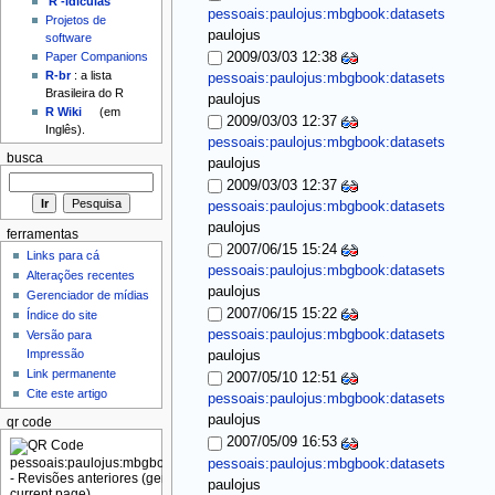
'R'-idículas
pessoais:paulojus:mbgbook:datasets
Projetos de
paulojus
software
2009/03/03 12:38
Paper Companions
R-br
: a lista
pessoais:paulojus:mbgbook:datasets
Brasileira do R
paulojus
R Wiki
(em
2009/03/03 12:37
Inglês).
pessoais:paulojus:mbgbook:datasets
busca
paulojus
2009/03/03 12:37
pessoais:paulojus:mbgbook:datasets
paulojus
ferramentas
2007/06/15 15:24
Links para cá
pessoais:paulojus:mbgbook:datasets
Alterações recentes
paulojus
Gerenciador de mídias
2007/06/15 15:22
Índice do site
pessoais:paulojus:mbgbook:datasets
Versão para
Impressão
paulojus
Link permanente
2007/05/10 12:51
Cite este artigo
pessoais:paulojus:mbgbook:datasets
paulojus
qr code
2007/05/09 16:53
pessoais:paulojus:mbgbook:datasets
paulojus