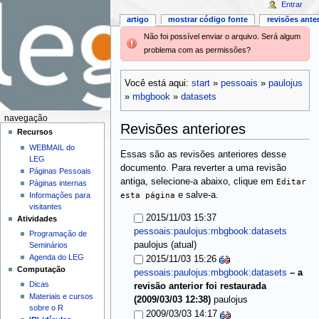
Entrar
artigo
mostrar código fonte
revisões ante
Não foi possível enviar o arquivo. Será algum
problema com as permissões?
Você está aqui:
start
»
pessoais
»
paulojus
»
mbgbook
»
datasets
navegação
Revisões anteriores
Recursos
WEBMAIL do
Essas são as revisões anteriores desse
LEG
documento. Para reverter a uma revisão
Páginas Pessoais
antiga, selecione-a abaixo, clique em
Editar
Páginas internas
esta página
e salve-a.
Informações para
visitantes
2015/11/03 15:37
Atividades
pessoais:paulojus:mbgbook:datasets
Programação de
(atual)
paulojus
Seminários
Agenda do LEG
2015/11/03 15:26
Computação
pessoais:paulojus:mbgbook:datasets
–
a
Dicas
revisão anterior foi restaurada
Materiais e cursos
(2009/03/03 12:38)
paulojus
sobre o R
2009/03/03 14:17