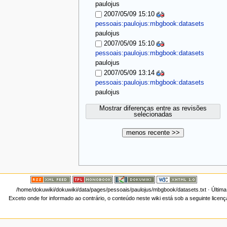
paulojus
2007/05/09 15:10
pessoais:paulojus:mbgbook:datasets
paulojus
2007/05/09 15:10
pessoais:paulojus:mbgbook:datasets
paulojus
2007/05/09 13:14
pessoais:paulojus:mbgbook:datasets
paulojus
Mostrar diferenças entre as revisões
selecionadas
menos recente >>
/home/dokuwiki/dokuwiki/data/pages/pessoais/paulojus/mbgbook/datasets.txt
· Última
Exceto onde for informado ao contrário, o conteúdo neste wiki está sob a seguinte licen