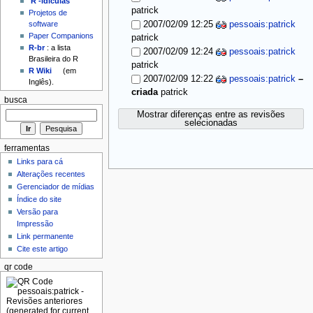
'R'-idículas
patrick
Projetos de
2007/02/09 12:25
pessoais:patrick
software
Paper Companions
patrick
R-br
: a lista
2007/02/09 12:24
pessoais:patrick
Brasileira do R
patrick
R Wiki
(em
2007/02/09 12:22
pessoais:patrick
–
Inglês).
criada
patrick
busca
Mostrar diferenças entre as revisões
selecionadas
ferramentas
Links para cá
Alterações recentes
Gerenciador de mídias
Índice do site
Versão para
Impressão
Link permanente
Cite este artigo
qr code