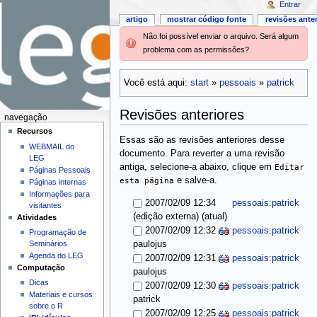
Entrar
artigo
mostrar código fonte
revisões ante
Não foi possível enviar o arquivo. Será algum
problema com as permissões?
Você está aqui:
start
»
pessoais
»
patrick
Revisões anteriores
navegação
Recursos
Essas são as revisões anteriores desse
WEBMAIL do
documento. Para reverter a uma revisão
LEG
antiga, selecione-a abaixo, clique em
Editar
Páginas Pessoais
esta página
e salve-a.
Páginas internas
Informações para
2007/02/09 12:34
pessoais:patrick
visitantes
(atual)
(edição externa)
Atividades
2007/02/09 12:32
pessoais:patrick
Programação de
Seminários
paulojus
Agenda do LEG
2007/02/09 12:31
pessoais:patrick
Computação
paulojus
Dicas
2007/02/09 12:30
pessoais:patrick
Materiais e cursos
patrick
sobre o R
2007/02/09 12:25
pessoais:patrick