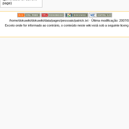
/home/dokuwiki/dokuwiki/data/pages/pessoais/patrick.txt
· Última modificação: 2007/0
Exceto onde for informado ao contrário, o conteúdo neste wiki está sob a seguinte licen