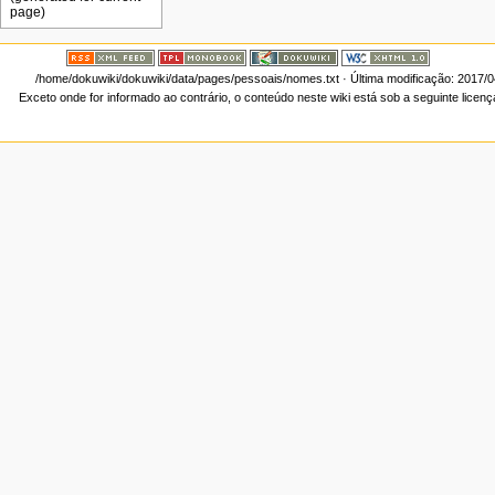
/home/dokuwiki/dokuwiki/data/pages/pessoais/nomes.txt
· Última modificação: 2017/
Exceto onde for informado ao contrário, o conteúdo neste wiki está sob a seguinte licen