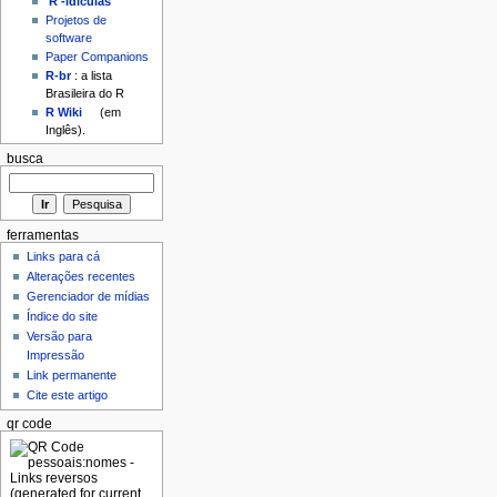
'R'-idículas
Projetos de
software
Paper Companions
R-br
: a lista
Brasileira do R
R Wiki
(em
Inglês).
busca
ferramentas
Links para cá
Alterações recentes
Gerenciador de mídias
Índice do site
Versão para
Impressão
Link permanente
Cite este artigo
qr code