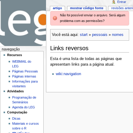
Entrar
artigo
mostrar código fonte
revisões anter
Não foi possível enviar o arquivo. Será algum
problema com as permissões?
Você está aqui:
start
»
pessoais
»
nomes
Links reversos
navegação
Recursos
Esta é uma lista de todas as páginas que
WEBMAIL do
apresentam links para a página atual.
LEG
Páginas Pessoais
wiki:navigation
Páginas internas
Informações para
visitantes
Atividades
Programação de
Seminários
Agenda do LEG
Computação
Dicas
Materiais e cursos
sobre o R