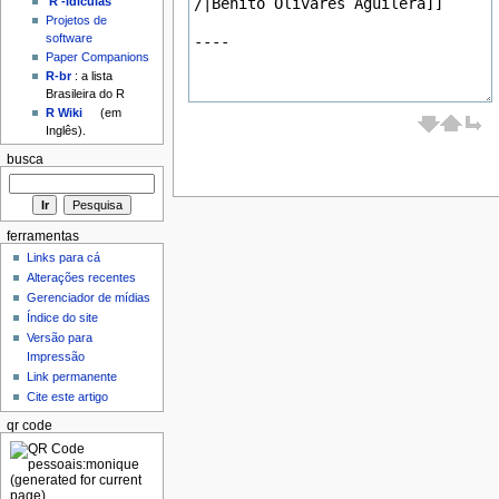
'R'-idículas
Projetos de
software
Paper Companions
R-br
: a lista
Brasileira do R
R Wiki
(em
Inglês).
busca
ferramentas
Links para cá
Alterações recentes
Gerenciador de mídias
Índice do site
Versão para
Impressão
Link permanente
Cite este artigo
qr code