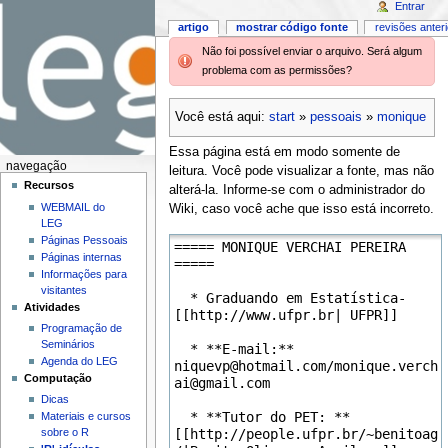
Entrar
artigo
mostrar código fonte
revisões anter
Não foi possível enviar o arquivo. Será algum
problema com as permissões?
Você está aqui:
start
»
pessoais
»
monique
Essa página está em modo somente de
navegação
leitura. Você pode visualizar a fonte, mas não
Recursos
alterá-la. Informe-se com o administrador do
WEBMAIL do
Wiki, caso você ache que isso está incorreto.
LEG
Páginas Pessoais
Páginas internas
Informações para
visitantes
Atividades
Programação de
Seminários
Agenda do LEG
Computação
Dicas
Materiais e cursos
sobre o R