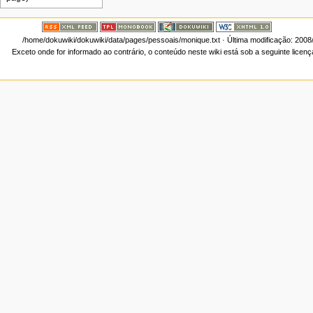
/home/dokuwiki/dokuwiki/data/pages/pessoais/monique.txt
· Última modificação: 2008
Exceto onde for informado ao contrário, o conteúdo neste wiki está sob a seguinte licen