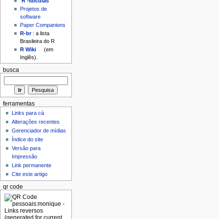
'R'-idículas
Projetos de
software
Paper Companions
R-br
: a lista
Brasileira do R
R Wiki
(em
Inglês).
busca
ferramentas
Links para cá
Alterações recentes
Gerenciador de mídias
Índice do site
Versão para
Impressão
Link permanente
Cite este artigo
qr code