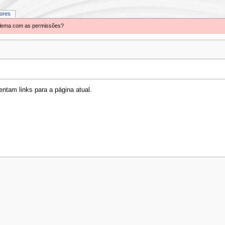
iores
oblema com as permissões?
ntam links para a página atual.