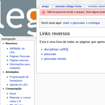
artigo
mostrar código fonte
revisões anter
Não foi possível enviar o arquivo. Será algum pr
Você está aqui:
start
»
pessoais
»
monique
Links reversos
navegação
Esta é uma lista de todas as páginas que aprese
Recursos
WEBMAIL do
disciplinas:ce003j
LEG
pessoais
Páginas Pessoais
pessoais:nomes
Páginas internas
Informações para
visitantes
Atividades
Programação de
Seminários
Agenda do LEG
Computação
Dicas
Materiais e cursos
sobre o R