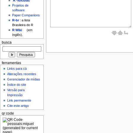
'R'-idículas
Projetos de
software
Paper Companions
R-br
: a lista
Brasileira do R
R Wiki
(em
Inglês).
busca
ferramentas
Links para cá
Alterações recentes
Gerenciador de mídias
Índice do site
Versão para
Impressão
Link permanente
Cite este artigo
qr code