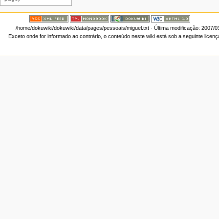
/home/dokuwiki/dokuwiki/data/pages/pessoais/miguel.txt
· Última modificação: 2007/0
Exceto onde for informado ao contrário, o conteúdo neste wiki está sob a seguinte licen