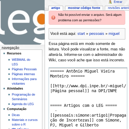
Entrar
artigo
mostrar código fonte
revisões anter
Não foi possível enviar o arquivo. Será algum
problema com as permissões?
Você está aqui:
start
»
pessoais
»
miguel
Essa página está em modo somente de
navegação
leitura. Você pode visualizar a fonte, mas não
Recursos
alterá-la. Informe-se com o administrador do
WEBMAIL do
Wiki, caso você ache que isso está incorreto.
LEG
Páginas Pessoais
Páginas internas
Informações para
visitantes
Atividades
Programação de
Seminários
Agenda do LEG
Computação
Dicas
Materiais e cursos
sobre o R