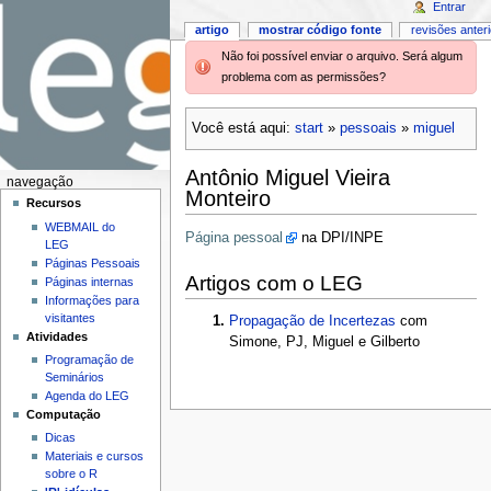
Entrar
artigo
mostrar código fonte
revisões anter
Não foi possível enviar o arquivo. Será algum
problema com as permissões?
Você está aqui:
start
»
pessoais
»
miguel
Antônio Miguel Vieira
navegação
Monteiro
Recursos
WEBMAIL do
Página pessoal
na DPI/INPE
LEG
Páginas Pessoais
Artigos com o LEG
Páginas internas
Informações para
visitantes
Propagação de Incertezas
com
Atividades
Simone, PJ, Miguel e Gilberto
Programação de
Seminários
Agenda do LEG
Computação
Dicas
Materiais e cursos
sobre o R