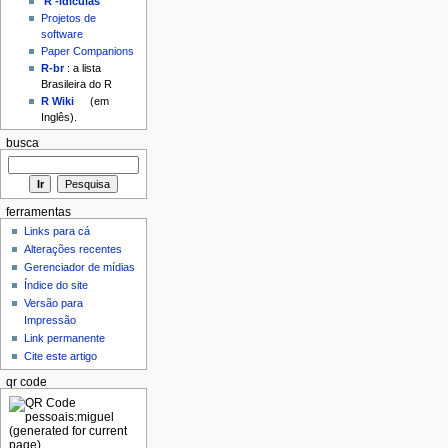
'R'-idículas
Projetos de
software
Paper Companions
R-br
: a lista
Brasileira do R
R Wiki
(em
Inglês).
busca
ferramentas
Links para cá
Alterações recentes
Gerenciador de mídias
Índice do site
Versão para
Impressão
Link permanente
Cite este artigo
qr code