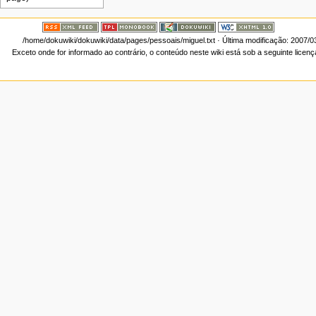
/home/dokuwiki/dokuwiki/data/pages/pessoais/miguel.txt
· Última modificação: 2007/0
Exceto onde for informado ao contrário, o conteúdo neste wiki está sob a seguinte licen