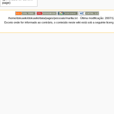
/home/dokuwiki/dokuwiki/data/pages/pessoais/marilia.txt
· Última modificação: 2007/1
Exceto onde for informado ao contrário, o conteúdo neste wiki está sob a seguinte licen