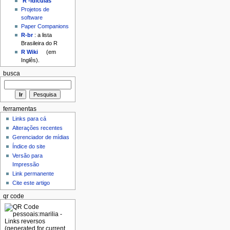
'R'-idículas
Projetos de
software
Paper Companions
R-br
: a lista
Brasileira do R
R Wiki
(em
Inglês).
busca
ferramentas
Links para cá
Alterações recentes
Gerenciador de mídias
Índice do site
Versão para
Impressão
Link permanente
Cite este artigo
qr code