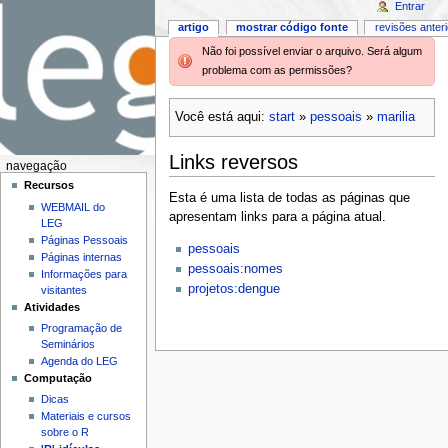
Entrar
artigo
mostrar código fonte
revisões anter
Não foi possível enviar o arquivo. Será algum
problema com as permissões?
Você está aqui:
start
»
pessoais
»
marilia
Links reversos
navegação
Recursos
Esta é uma lista de todas as páginas que
WEBMAIL do
apresentam links para a página atual.
LEG
Páginas Pessoais
pessoais
Páginas internas
pessoais:nomes
Informações para
projetos:dengue
visitantes
Atividades
Programação de
Seminários
Agenda do LEG
Computação
Dicas
Materiais e cursos
sobre o R