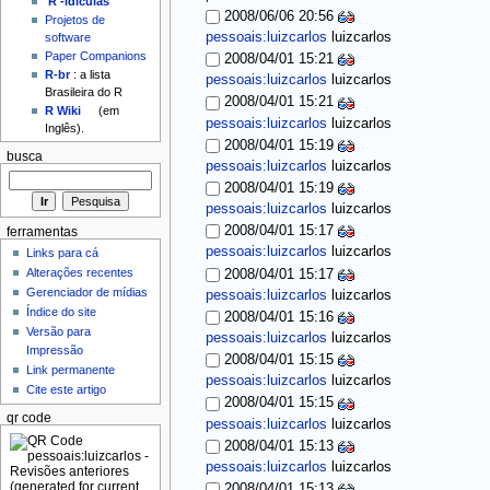
'R'-idículas
2008/06/06 20:56
Projetos de
pessoais:luizcarlos
luizcarlos
software
Paper Companions
2008/04/01 15:21
R-br
: a lista
pessoais:luizcarlos
luizcarlos
Brasileira do R
2008/04/01 15:21
R Wiki
(em
pessoais:luizcarlos
luizcarlos
Inglês).
2008/04/01 15:19
busca
pessoais:luizcarlos
luizcarlos
2008/04/01 15:19
pessoais:luizcarlos
luizcarlos
2008/04/01 15:17
ferramentas
pessoais:luizcarlos
luizcarlos
Links para cá
Alterações recentes
2008/04/01 15:17
Gerenciador de mídias
pessoais:luizcarlos
luizcarlos
Índice do site
2008/04/01 15:16
Versão para
pessoais:luizcarlos
luizcarlos
Impressão
2008/04/01 15:15
Link permanente
pessoais:luizcarlos
luizcarlos
Cite este artigo
2008/04/01 15:15
qr code
pessoais:luizcarlos
luizcarlos
2008/04/01 15:13
pessoais:luizcarlos
luizcarlos
2008/04/01 15:13