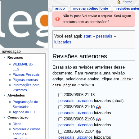
Entrar
artigo
mostrar código fonte
revisões ante
Não foi possível enviar o arquivo. Será algum
problema com as permissões?
Você está aqui:
start
»
pessoais
»
luizcarlos
navegação
Revisões anteriores
Recursos
WEBMAIL do
Essas são as revisões anteriores desse
LEG
documento. Para reverter a uma revisão
Páginas Pessoais
antiga, selecione-a abaixo, clique em
Editar
Páginas internas
esta página
e salve-a.
Informações para
visitantes
2008/06/06 21:13
Atividades
(atual)
pessoais:luizcarlos
luizcarlos
Programação de
Seminários
2008/06/06 21:10
Agenda do LEG
pessoais:luizcarlos
luizcarlos
Computação
2008/06/06 21:08
Dicas
pessoais:luizcarlos
luizcarlos
Materiais e cursos
2008/06/06 21:04
sobre o R
pessoais:luizcarlos
luizcarlos