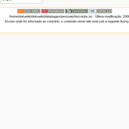
/home/dokuwiki/dokuwiki/data/pages/pessoais/luizcarlos.txt
· Última modificação: 200
Exceto onde for informado ao contrário, o conteúdo neste wiki está sob a seguinte licen