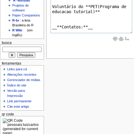
'R'-idículas
Projetos de
software
Paper Companions
R-br
: a lista
Brasileira do R
R Wiki
(em
Inglês).
busca
ferramentas
Links para cá
Alterações recentes
Gerenciador de mídias
Índice do site
Versão para
Impressão
Link permanente
Cite este artigo
qr code