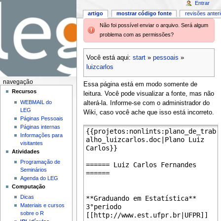
Entrar
artigo
mostrar código fonte
revisões anter
Não foi possível enviar o arquivo. Será algum
problema com as permissões?
Você está aqui:
start
»
pessoais
»
luizcarlos
navegação
Essa página está em modo somente de
Recursos
leitura. Você pode visualizar a fonte, mas não
WEBMAIL do
alterá-la. Informe-se com o administrador do
LEG
Wiki, caso você ache que isso está incorreto.
Páginas Pessoais
Páginas internas
Informações para
visitantes
Atividades
Programação de
Seminários
Agenda do LEG
Computação
Dicas
Materiais e cursos
sobre o R