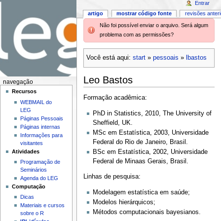
Entrar
artigo
mostrar código fonte
revisões anter
Não foi possível enviar o arquivo. Será algum
problema com as permissões?
Você está aqui:
start
»
pessoais
»
lbastos
Leo Bastos
navegação
Recursos
Formação acadêmica:
WEBMAIL do
LEG
PhD in Statistics, 2010, The University of
Páginas Pessoais
Sheffield, UK.
Páginas internas
MSc em Estatística, 2003, Universidade
Informações para
Federal do Rio de Janeiro, Brasil.
visitantes
Atividades
BSc em Estatística, 2002, Universidade
Federal de Minaas Gerais, Brasil.
Programação de
Seminários
Linhas de pesquisa:
Agenda do LEG
Computação
Modelagem estatística em saúde;
Dicas
Modelos hierárquicos;
Materiais e cursos
Métodos computacionais bayesianos.
sobre o R