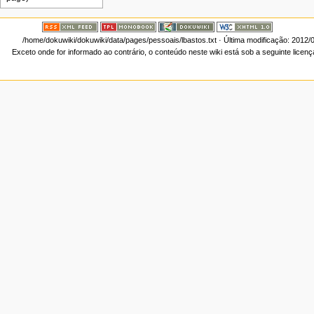
/home/dokuwiki/dokuwiki/data/pages/pessoais/lbastos.txt
· Última modificação: 2012/
Exceto onde for informado ao contrário, o conteúdo neste wiki está sob a seguinte licen