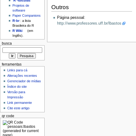
'R'-idículas
Projetos de
Outros
software
Paper Companions
Página pessoal:
R-br
: a lista
http://www.professores.uff.br/lbastos
Brasileira do R
R Wiki
(em
Inglês).
busca
ferramentas
Links para cá
Alterações recentes
Gerenciador de mídias
Índice do site
Versão para
Impressão
Link permanente
Cite este artigo
qr code