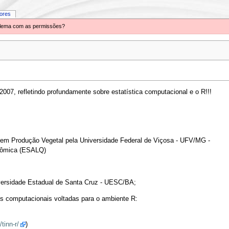
iores
oblema com as permissões?
2007, refletindo profundamente sobre estatística computacional e o R!!!
 em Produção Vegetal pela Universidade Federal de Viçosa - UFV/MG -
onômica (ESALQ)
iversidade Estadual de Santa Cruz - UESC/BA;
s computacionais voltadas para o ambiente R:
tinn-r/
)