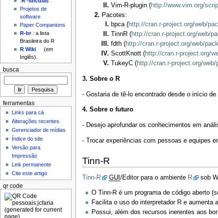
'R'-idículas
Vim-R-plugin (
http://www.vim.org/scri
Projetos de
Pacotes:
software
bpca (
http://cran.r-project.org/web/p
Paper Companions
R-br
: a lista
TinnR (
http://cran.r-project.org/web/
Brasileira do R
fdth (
http://cran.r-project.org/web/pac
R Wiki
(em
ScottKnott (
http://cran.r-project.org
Inglês).
TukeyC (
http://cran.r-project.org/we
busca
3. Sobre o R
- Gostaria de tê-lo encontrado desde o início de
ferramentas
4. Sobre o futuro
Links para cá
Alterações recentes
- Desejo aprofundar os conhecimentos em análi
Gerenciador de mídias
Índice do site
- Trocar experiências com pessoas e equipes e
Versão para
Impressão
Tinn-R
Link permanente
Cite este artigo
Tinn-R
GUI
/Editor para o ambiente
R
sob W
qr code
O Tinn-R é um programa de código aberto (
Facilita o uso do interpretador R e aumenta
Possui, além dos recursos inerentes aos bo