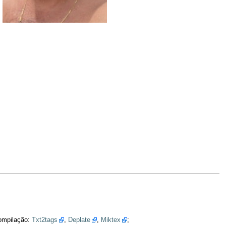
compilação:
Txt2tags
,
Deplate
,
Miktex
;