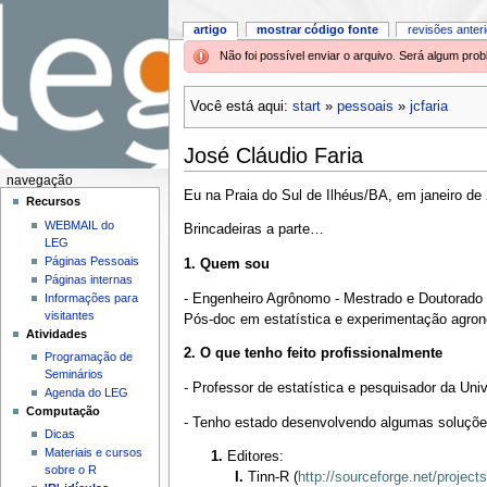
artigo
mostrar código fonte
revisões anter
Não foi possível enviar o arquivo. Será algum pr
Você está aqui:
start
»
pessoais
»
jcfaria
José Cláudio Faria
navegação
Eu na Praia do Sul de Ilhéus/BA, em janeiro de 
Recursos
WEBMAIL do
Brincadeiras a parte…
LEG
Páginas Pessoais
1. Quem sou
Páginas internas
- Engenheiro Agrônomo - Mestrado e Doutorado
Informações para
visitantes
Pós-doc em estatística e experimentação agr
Atividades
2. O que tenho feito profissionalmente
Programação de
Seminários
- Professor de estatística e pesquisador da Un
Agenda do LEG
Computação
- Tenho estado desenvolvendo algumas soluçõe
Dicas
Materiais e cursos
Editores:
sobre o R
Tinn-R (
http://sourceforge.net/projects/