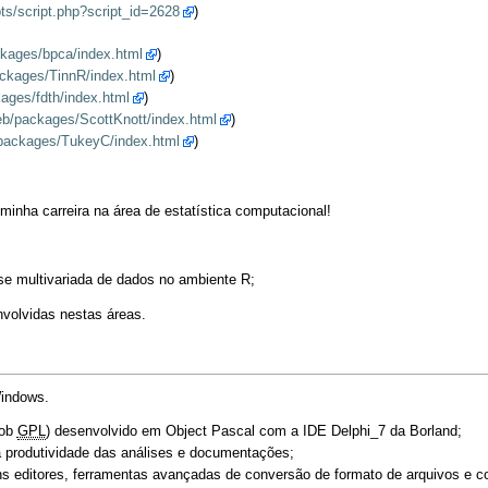
pts/script.php?script_id=2628
)
ackages/bpca/index.html
)
packages/TinnR/index.html
)
kages/fdth/index.html
)
/web/packages/ScottKnott/index.html
)
b/packages/TukeyC/index.html
)
 minha carreira na área de estatística computacional!
se multivariada de dados no ambiente R;
nvolvidas nestas áreas.
indows.
sob
GPL
) desenvolvido em Object Pascal com a IDE Delphi_7 da Borland;
 a produtividade das análises e documentações;
ns editores, ferramentas avançadas de conversão de formato de arquivos e 