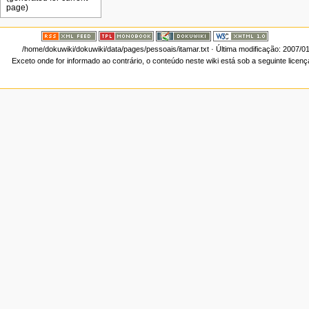
/home/dokuwiki/dokuwiki/data/pages/pessoais/itamar.txt
· Última modificação: 2007/0
Exceto onde for informado ao contrário, o conteúdo neste wiki está sob a seguinte licen