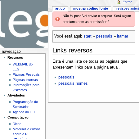
Entrar
artigo
mostrar código fonte
revisões anter
Não foi possível enviar o arquivo. Será algum
problema com as permissões?
Você está aqui:
start
»
pessoais
»
itamar
Links reversos
navegação
Recursos
Esta é uma lista de todas as páginas que
WEBMAIL do
apresentam links para a página atual.
LEG
Páginas Pessoais
pessoais
Páginas internas
pessoais:nomes
Informações para
visitantes
Atividades
Programação de
Seminários
Agenda do LEG
Computação
Dicas
Materiais e cursos
sobre o R