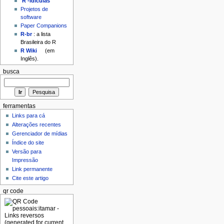
'R'-idículas
Projetos de
software
Paper Companions
R-br
: a lista
Brasileira do R
R Wiki
(em
Inglês).
busca
ferramentas
Links para cá
Alterações recentes
Gerenciador de mídias
Índice do site
Versão para
Impressão
Link permanente
Cite este artigo
qr code