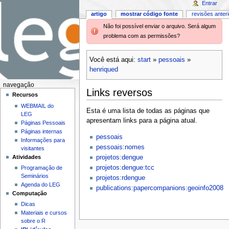
Entrar
artigo
mostrar código fonte
revisões anter
Não foi possível enviar o arquivo. Será algum
problema com as permissões?
Você está aqui:
start
»
pessoais
»
henriqued
navegação
Links reversos
Recursos
WEBMAIL do
Esta é uma lista de todas as páginas que
LEG
apresentam links para a página atual.
Páginas Pessoais
Páginas internas
pessoais
Informações para
pessoais:nomes
visitantes
Atividades
projetos:dengue
projetos:dengue:tcc
Programação de
Seminários
projetos:rdengue
Agenda do LEG
publications:papercompanions:geoinfo2008
Computação
Dicas
Materiais e cursos
sobre o R