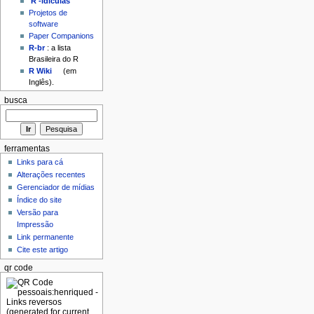
'R'-idículas
Projetos de
software
Paper Companions
R-br
: a lista
Brasileira do R
R Wiki
(em
Inglês).
busca
ferramentas
Links para cá
Alterações recentes
Gerenciador de mídias
Índice do site
Versão para
Impressão
Link permanente
Cite este artigo
qr code