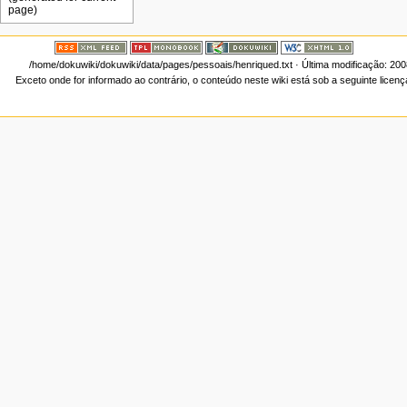
/home/dokuwiki/dokuwiki/data/pages/pessoais/henriqued.txt
· Última modificação: 20
Exceto onde for informado ao contrário, o conteúdo neste wiki está sob a seguinte licen